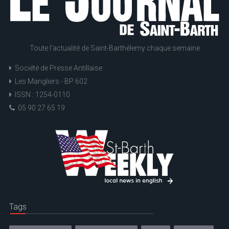
Toute l'actualité de Saint-Barthélemy chaque semaine
Société de Presse Antillaise
Les Mangliers - BP 602
ISSN : 1254-0110
05 90 27 65 19
Tags