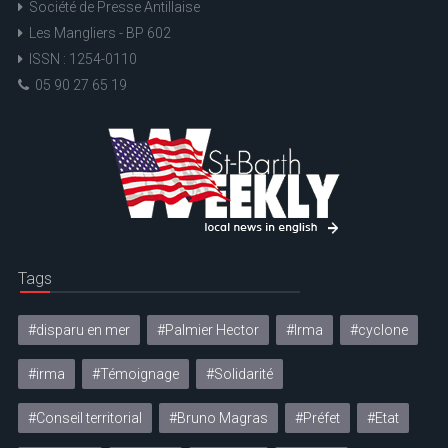
Société de Presse Antillaise
Les Mangliers - BP 602
ISSN : 1254-0110
05 90 27 65 19
Tags
#disparu en mer
#Palmier Hector
#Irma
#cyclone
#irma
#Témoignage
#Solidarité
#Conseil territorial
#Bruno Magras
#Préfet
#Etat