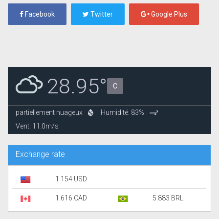
Facebook
Twitter
Google Plus
28.95°
C
partiellement nuageux
Humidité: 83%
Vent: 11.0m/s
Exchange rate
1.154 USD
1.616 CAD
5.883 BRL