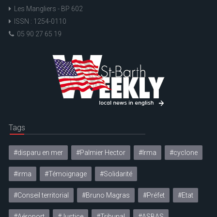
Les Mangliers - BP 602
ISSN : 1254-0110
05 90 27 65 19
Tags
#disparu en mer
#Palmier Hector
#Irma
#cyclone
#irma
#Témoignage
#Solidarité
#Conseil territorial
#Bruno Magras
#Préfet
#Etat
#Aéroport
#Justice
#Tribunal
#ASBAS