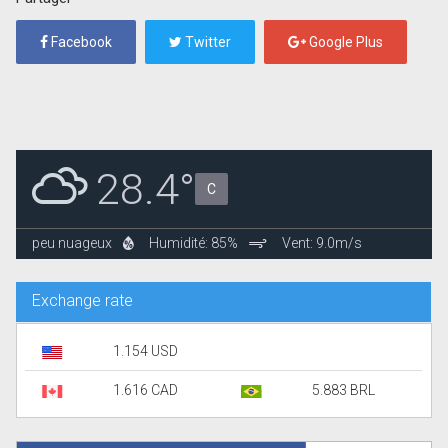
Facebook
Twitter
Google Plus
28.4°
C
peu nuageux
Humidité: 85%
Vent: 9.0m/s
Exchange rate
1.154 USD
1.616 CAD
5.883 BRL