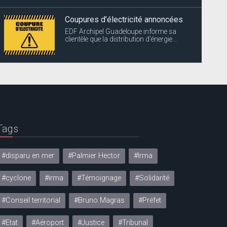
Coupures d’électricité annoncées
EDF Archipel Guadeloupe informe sa
clientèle que la distribution d’énergie...
Tags
#disparu en mer
#Palmier Hector
#Irma
#cyclone
#irma
#Témoignage
#Solidarité
#Conseil territorial
#Bruno Magras
#Préfet
#Etat
#Aéroport
#Justice
#Tribunal