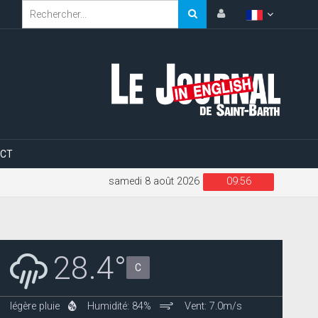
CT
samedi 8 août 2026
09:56
28.4°
C
légère pluie
Humidité: 84%
Vent: 7.0m/s