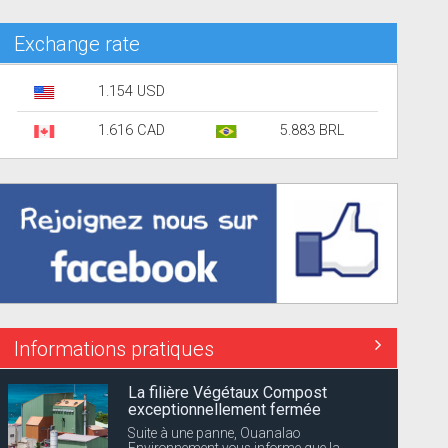
Exchange rate
1.154 USD
1.616 CAD
5.883 BRL
Informations pratiques
La filière Végétaux Compost
exceptionnellement fermée
Suite à une panne, Ouanalao
Environnement vous informe que la...