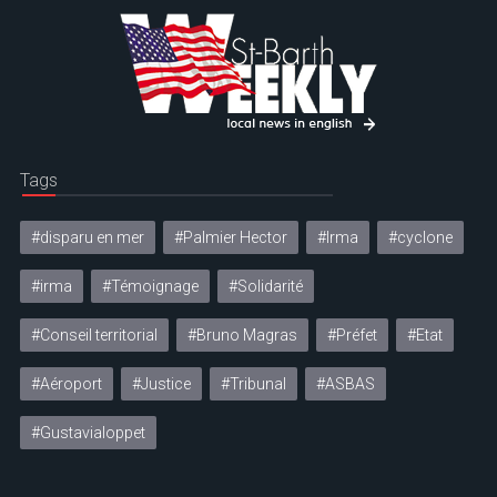
Tags
#disparu en mer
#Palmier Hector
#Irma
#cyclone
#irma
#Témoignage
#Solidarité
#Conseil territorial
#Bruno Magras
#Préfet
#Etat
#Aéroport
#Justice
#Tribunal
#ASBAS
#Gustavialoppet