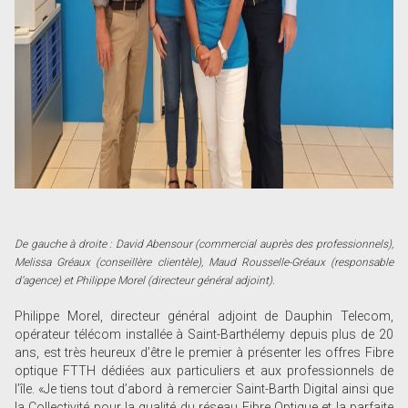
De gauche à droite : David Abensour (commercial auprès des professionnels),
Melissa Gréaux (conseillère clientèle), Maud Rousselle-Gréaux (responsable
d’agence) et Philippe Morel (directeur général adjoint).
Philippe Morel, directeur général adjoint de Dauphin Telecom,
opérateur télécom installée à Saint-Barthélemy depuis plus de 20
ans, est très heureux d’être le premier à présenter les offres Fibre
optique FTTH dédiées aux particuliers et aux professionnels de
l’île. «Je tiens tout d’abord à remercier Saint-Barth Digital ainsi que
la Collectivité pour la qualité du réseau Fibre Optique et la parfaite