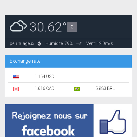
30.62°
C
peu nuageux
Humidité: 79%
Vent: 12.0m/s
Exchange rate
1.154 USD
1.616 CAD
5.883 BRL