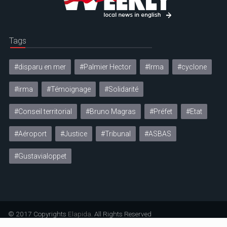
Tags
#disparu en mer
#Palmier Hector
#Irma
#cyclone
#irma
#Témoignage
#Solidarité
#Conseil territorial
#Bruno Magras
#Préfet
#Etat
#Aéroport
#Justice
#Tribunal
#ASBAS
#Gustavialoppet
© 2017 Copyrights
Elapida
. All Rights Reserved