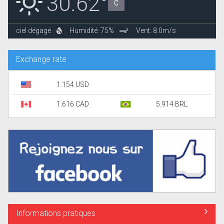
30.62°
C
ciel dégagé
Humidité: 75%
Vent: 8.0m/s
Exchange rate
1.154 USD
1.616 CAD
5.914 BRL
Informations pratiques