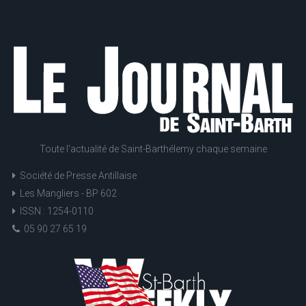
Toute l'actualité de Saint-Barthélemy chaque semaine
Société de Presse Antillaise
Les Mangliers - BP 602
ISSN : 1254-0110
05 90 27 65 19