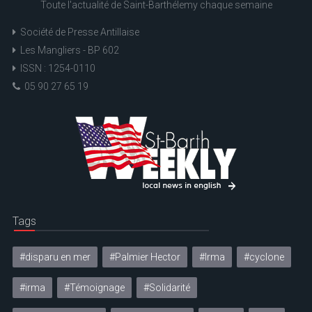
Toute l'actualité de Saint-Barthélemy chaque semaine
Société de Presse Antillaise
Les Mangliers - BP 602
ISSN : 1254-0110
05 90 27 65 19
Tags
#disparu en mer
#Palmier Hector
#Irma
#cyclone
#irma
#Témoignage
#Solidarité