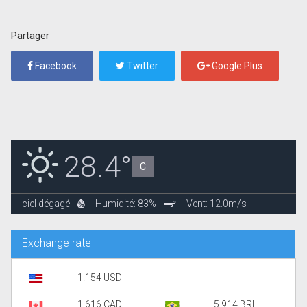
Partager
Facebook
Twitter
Google Plus
28.4°
C
ciel dégagé
Humidité: 83%
Vent: 12.0m/s
Exchange rate
1.154 USD
1.616 CAD
5.914 BRL