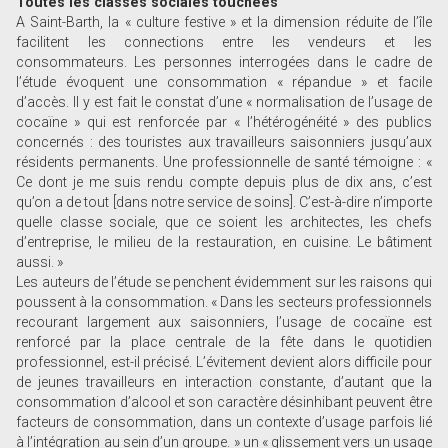
Toutes les classes sociales touchées
A Saint-Barth, la « culture festive » et la dimension réduite de l’île
facilitent les connections entre les vendeurs et les
consommateurs. Les personnes interrogées dans le cadre de
l’étude évoquent une consommation « répandue » et facile
d’accès. Il y est fait le constat d’une « normalisation de l’usage de
cocaïne » qui est renforcée par « l’hétérogénéité » des publics
concernés : des touristes aux travailleurs saisonniers jusqu’aux
résidents permanents. Une professionnelle de santé témoigne : «
Ce dont je me suis rendu compte depuis plus de dix ans, c’est
qu’on a de tout [dans notre service de soins]. C’est-à-dire n’importe
quelle classe sociale, que ce soient les architectes, les chefs
d’entreprise, le milieu de la restauration, en cuisine. Le bâtiment
aussi. »
Les auteurs de l’étude se penchent évidemment sur les raisons qui
poussent à la consommation. « Dans les secteurs professionnels
recourant largement aux saisonniers, l’usage de cocaïne est
renforcé par la place centrale de la fête dans le quotidien
professionnel, est-il précisé. L’évitement devient alors difficile pour
de jeunes travailleurs en interaction constante, d’autant que la
consommation d’alcool et son caractère désinhibant peuvent être
facteurs de consommation, dans un contexte d’usage parfois lié
à l’intégration au sein d’un groupe. » un « glissement vers un usage