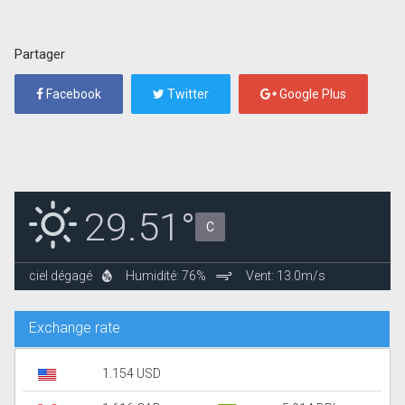
Partager
Facebook
Twitter
Google Plus
29.51°
C
ciel dégagé
Humidité: 76%
Vent: 13.0m/s
Exchange rate
1.154 USD