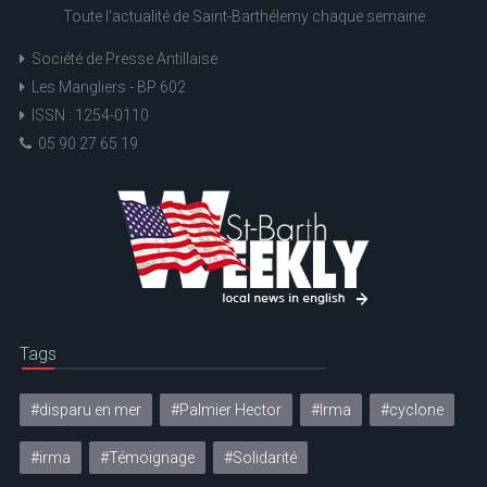
Toute l'actualité de Saint-Barthélemy chaque semaine
Société de Presse Antillaise
Les Mangliers - BP 602
ISSN : 1254-0110
05 90 27 65 19
Tags
#disparu en mer
#Palmier Hector
#Irma
#cyclone
#irma
#Témoignage
#Solidarité