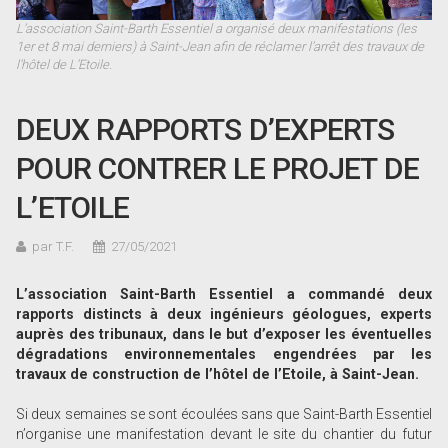
L’association Saint-Barth Essentiel a organisé deux manifestations (les
1er et 8 mai derniers) à Saint-Jean afin de réclamer l’arrêt des travaux de
l’hôtel de L’Etoile.
DEUX RAPPORTS D’EXPERTS
POUR CONTRER LE PROJET DE
L’ETOILE
par T.F.
27/05/2021
L’association Saint-Barth Essentiel a commandé deux
rapports distincts à deux ingénieurs géologues, experts
auprès des tribunaux, dans le but d’exposer les éventuelles
dégradations environnementales engendrées par les
travaux de construction de l’hôtel de l’Etoile, à Saint-Jean.
Si deux semaines se sont écoulées sans que Saint-Barth Essentiel
n’organise une manifestation devant le site du chantier du futur