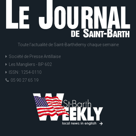
Toute l'actualité de Saint-Barthélemy chaque semaine
Société de Presse Antillaise
Les Mangliers - BP 602
ISSN : 1254-0110
05 90 27 65 19