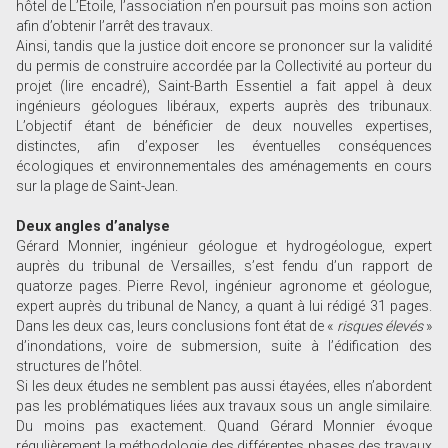
hôtel de L’Etoile, l’association n’en poursuit pas moins son action
afin d’obtenir l’arrêt des travaux.
Ainsi, tandis que la justice doit encore se prononcer sur la validité
du permis de construire accordée par la Collectivité au porteur du
projet (lire encadré), Saint-Barth Essentiel a fait appel à deux
ingénieurs géologues libéraux, experts auprès des tribunaux.
L’objectif étant de bénéficier de deux nouvelles expertises,
distinctes, afin d’exposer les éventuelles conséquences
écologiques et environnementales des aménagements en cours
sur la plage de Saint-Jean.
Deux angles d’analyse
Gérard Monnier, ingénieur géologue et hydrogéologue, expert
auprès du tribunal de Versailles, s’est fendu d’un rapport de
quatorze pages. Pierre Revol, ingénieur agronome et géologue,
expert auprès du tribunal de Nancy, a quant à lui rédigé 31 pages.
Dans les deux cas, leurs conclusions font état de «
risques élevés
»
d’inondations, voire de submersion, suite à l’édification des
structures de l’hôtel.
Si les deux études ne semblent pas aussi étayées, elles n’abordent
pas les problématiques liées aux travaux sous un angle similaire.
Du moins pas exactement. Quand Gérard Monnier évoque
régulièrement la méthodologie des différentes phases des travaux