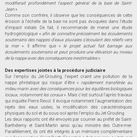
modifierait profondément l’aspect général de la baie de Saint-
Jean
».
Comme son confrère, il observe que les conséquences de cette
érosion à l’échelle de la baie ne sont pas évoquées dans l’étude
d’impact initiale. De fait, il recommande de mener une étude
hydrogéologique «
afin de connaître précisément les écoulements
souterrains des nappes d’eaux pluviales s’écoulant des reliefs vers
la mer
». Il affirme que «
le projet actuel fait barrage aux
écoulements souterrains et peut produire une élévation au niveau
de la nappe avec des conséquences inestimables
».
Des expertises jointes à la procédure judiciaire
Sur l’emploi du Jet-Grouting, l’expert craint une pollution de la
nappe phréatique qui risque d’être «
rapidement transférée au
milieu marin avec des conséquences pour les équilibres biologiques
locaux, notamment les coraux
». Mais c’est surtout l’après travaux
qui inquiète Pierre Revol. Il évoque notamment l’augmentation des
rejets des eaux usées, la modification des caractéristiques
physiques du sol et du sous-sol après l’emploi du Jet-Grouting.
Les deux rapports ont été envoyés par courrier au préfet de Saint-
Barthélemy et Saint-Martin ainsi qu’au ministre des Outre-mer.
Parallèlement, ils ont été intégrés à un mémoire complémentaire