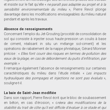
et insiste sur le fait qu’elle «
ne paraît pas adaptée au projet et à la
sensibilité environnementale du milieu
», Pierre Revol plonge
davantage dans les modifications envisageables du milieu naturel
pendant et après les travaux.
Absence de renseignements
Concernant l’emploi du Jet-Grouting (procédé de consolidation de
sol qui consiste à injecter sous haute pression un coulis à base
de ciment, réalisant in situ un mélange sol-ciment) et les
opérations de rabatement de la nappe phréatique, Gérard Monnier
précise : «
Elles font courir des risques en termes de pollution des
eaux de la plage, en cas de débordement du puits d’infiltration, par
exemple.
»
Il remarque également l’absence de renseignements sur certaines
caractéristiques du milieu dans l’étude initiale. «
Les impacts
hydrauliques des pompages et injections ne sont pas évalués
»,
souligne-t-il.
La baie de Saint-Jean modifiée
Dans son rapport, Pierre Revol écrit que le bloc de soubassement
en béton, en cas d’érosion, « c
réera des modifications de la
stabilité du trait de côte qu’il est difficile d’évaluer à ce stade et qui