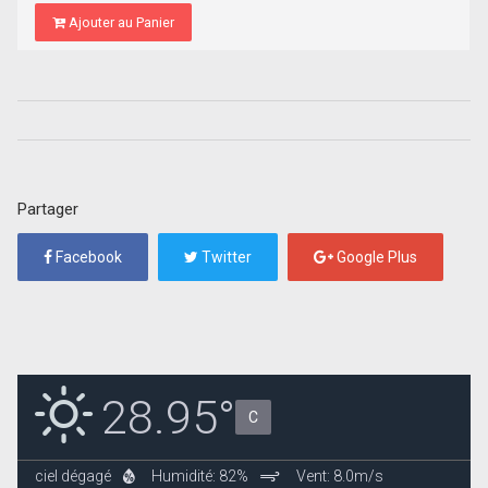
Ajouter au Panier
Partager
Facebook
Twitter
Google Plus
28.95°
C
ciel dégagé
Humidité: 82%
Vent: 8.0m/s