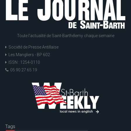
Toute l'actualité de Saint-Barthélemy chaque semaine
Société de Presse Antillaise
Les Mangliers - BP 602
ISSN : 1254-0110
05 90 27 65 19
Tags