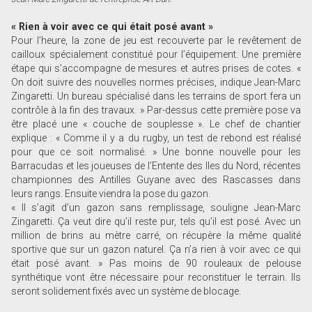
« Rien à voir avec ce qui était posé avant »
Pour l’heure, la zone de jeu est recouverte par le revêtement de
cailloux spécialement constitué pour l’équipement. Une première
étape qui s’accompagne de mesures et autres prises de cotes. «
On doit suivre des nouvelles normes précises, indique Jean-Marc
Zingaretti. Un bureau spécialisé dans les terrains de sport fera un
contrôle à la fin des travaux. » Par-dessus cette première pose va
être placé une « couche de souplesse ». Le chef de chantier
explique : « Comme il y a du rugby, un test de rebond est réalisé
pour que ce soit normalisé. » Une bonne nouvelle pour les
Barracudas et les joueuses de l’Entente des Iles du Nord, récentes
championnes des Antilles Guyane avec des Rascasses dans
leurs rangs. Ensuite viendra la pose du gazon.
« Il s’agit d’un gazon sans remplissage, souligne Jean-Marc
Zingaretti. Ça veut dire qu’il reste pur, tels qu’il est posé. Avec un
million de brins au mètre carré, on récupère la même qualité
sportive que sur un gazon naturel. Ça n’a rien à voir avec ce qui
était posé avant. » Pas moins de 90 rouleaux de pelouse
synthétique vont être nécessaire pour reconstituer le terrain. Ils
seront solidement fixés avec un système de blocage.