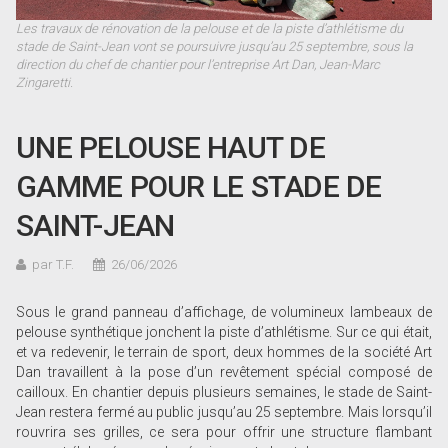
Les travaux de rénovation de la pelouse et de la piste d’athlétisme du
stade de Saint-Jean vont se poursuivre jusqu’au 25 septembre, sous la
direction du chef de chantier pour l’entreprise Art Dan, Jean-Marc
Zingaretti.
UNE PELOUSE HAUT DE
GAMME POUR LE STADE DE
SAINT-JEAN
par T.F.
26/06/2026
Sous le grand panneau d’affichage, de volumineux lambeaux de
pelouse synthétique jonchent la piste d’athlétisme. Sur ce qui était,
et va redevenir, le terrain de sport, deux hommes de la société Art
Dan travaillent à la pose d’un revêtement spécial composé de
cailloux. En chantier depuis plusieurs semaines, le stade de Saint-
Jean restera fermé au public jusqu’au 25 septembre. Mais lorsqu’il
rouvrira ses grilles, ce sera pour offrir une structure flambant