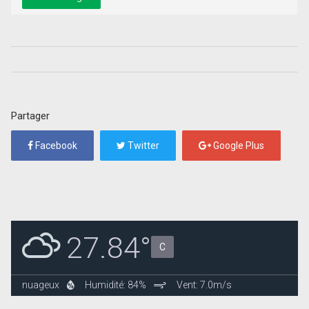
Partager
Facebook
Twitter
Google Plus
27.84°
C
nuageux
Humidité: 84%
Vent: 7.0m/s