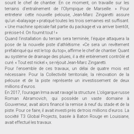
sourit le chef de chantier. En ce moment, on travaille sur les
terrains d’entraînement de l’Olympique de Marseille. » Pour
entretenir cette nouvelle pelouse, Jean-Marc Zingaretti assure
qu’un «balayage » pratiqué toutes les trois semaines est suffisant.
« Une machine spéciale fait partie du package et va arriver bientôt,
précise-t-il. On fournit tout ! »
Quand l’installation du terrain sera terminée, l’équipe attaquera la
pose de la nouvelle piste d’athlétisme. «Ce sera un revêtement
préfabriqué qui est le top du top», affirme le chef de chantier. Quant
au système de drainage des pluies, il a été entièrement contrôlé et
curé. « Tout est nickel », se réjouit Jean-Marc Zingaretti.
Pour l’ensemble de ces travaux, un délai de quatre mois est
nécessaire. Pour la Collectivité territoriale, la rénovation de la
pelouse et de la piste représente un investissement de deux
millions d’euros.
En 2017, l’ouragan Irma avait ravagé la structure. L’oligarque russe
Roman Abramovich, qui possède un vaste domaine à
Gouverneur, avait alors financé la remise à neuf du stade et de la
piste. Pour ce faire, il avait investi près de trois millions d’euros. La
société T3 Global Projects, basée à Baton Rouge en Louisiane,
avait effectué les travaux.