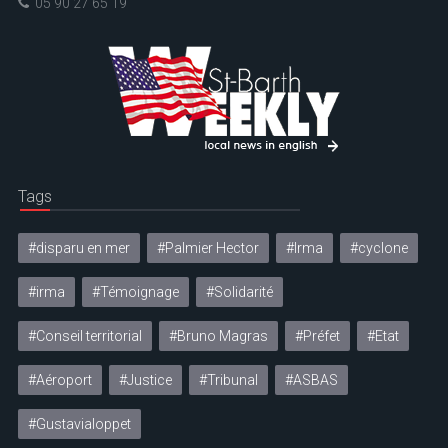
05 90 27 65 19
Tags
#disparu en mer
#Palmier Hector
#Irma
#cyclone
#irma
#Témoignage
#Solidarité
#Conseil territorial
#Bruno Magras
#Préfet
#Etat
#Aéroport
#Justice
#Tribunal
#ASBAS
#Gustavialoppet