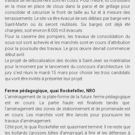
travaux de terrassement sont en cours. Pour l’heure, ils consistent
en la mise en place de clous dans la paroi et de grillage pour
consolider et sécuriser le front de taille au fur et à mesure des
terrassements. Le site va être évacué de ses déblais par barge vers
Saint-Martin où ils seront réutilisés. Six barges ont déjà été
chargées, soit environ 8.000 m3 évacués.
Pour la caserne des pompiers, les travaux de consolidation du
sous-sol sont achevés et les marchés sont en cours d'attribution
pour la poursuite des travaux. Le gros œuvre devrait commencer
début avril.
Le projet de délocalisation des écoles à Saint-Jean se matérialise
pour le moment par le lancement du concours d’architecture. Un
jury s’est réuni le mardi 15 mars pour choisir les trois candidats
qui vont être invités à présenter leur projet.
Ferme pédagogique, quai Rockefeller, NRO
L’aménagement de la plate-forme de la future ferme pédagogique
est en cours. La partie haute est finalisée tandis que
l'aménagement des zones de stationnement et de promenade est
en cours. Les marchés vont être lancés pour poursuivre les
travaux d'aménagement.
Côté port, le quai Rockefeller est quasiment terminé. Il ne reste que
les bollards (grosses bittes d’amarrage) à finir et les défenses à