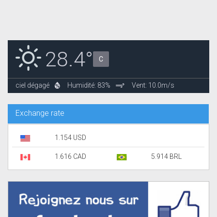
28.4°
C
ciel dégagé
Humidité: 83%
Vent: 10.0m/s
Exchange rate
1.154 USD
1.616 CAD
5.914 BRL