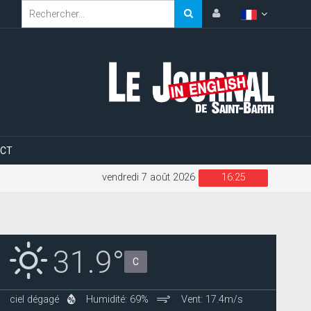
CT
vendredi 7 août 2026
16:25
31.9°
C
ciel dégagé
Humidité: 69%
Vent: 17.4m/s