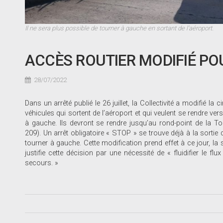
Il ne sera plus possible de tourner à gauche en sortant de l'aéroport.
ACCÈS ROUTIER MODIFIÉ PO
28/07/2022
Dans un arrêté publié le 26 juillet, la Collectivité a modifié la
véhicules qui sortent de l’aéroport et qui veulent se rendre vers
à gauche. Ils devront se rendre jusqu’au rond-point de la To
209). Un arrêt obligatoire « STOP » se trouve déjà à la sortie 
tourner à gauche. Cette modification prend effet à ce jour, la s
justifie cette décision par une nécessité de « fluidifier le fl
secours. »