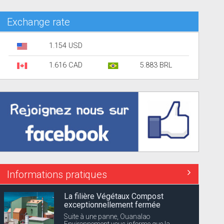
Exchange rate
1.154 USD
1.616 CAD
5.883 BRL
Informations pratiques
La filière Végétaux Compost
exceptionnellement fermée
Suite à une panne, Ouanalao
Environnement vous informe que la...