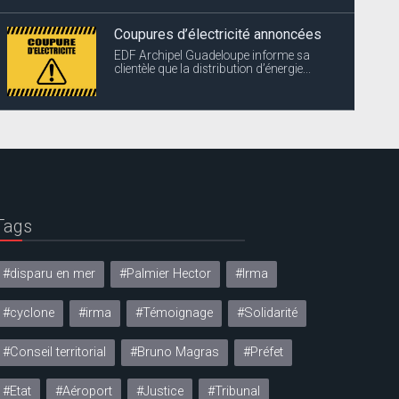
Coupures d’électricité annoncées
EDF Archipel Guadeloupe informe sa
clientèle que la distribution d’énergie...
Tags
#disparu en mer
#Palmier Hector
#Irma
#cyclone
#irma
#Témoignage
#Solidarité
#Conseil territorial
#Bruno Magras
#Préfet
#Etat
#Aéroport
#Justice
#Tribunal