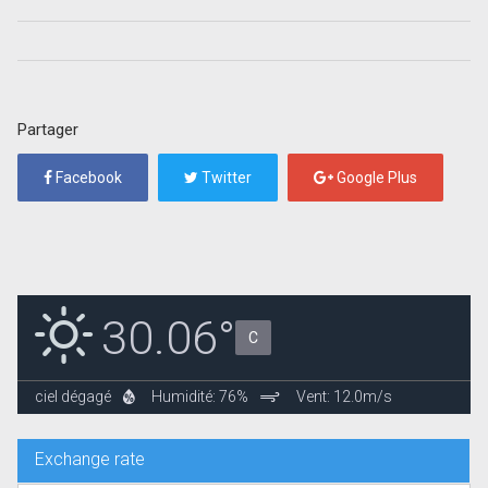
Partager
Facebook
Twitter
Google Plus
30.06°
C
ciel dégagé
Humidité: 76%
Vent: 12.0m/s
Exchange rate