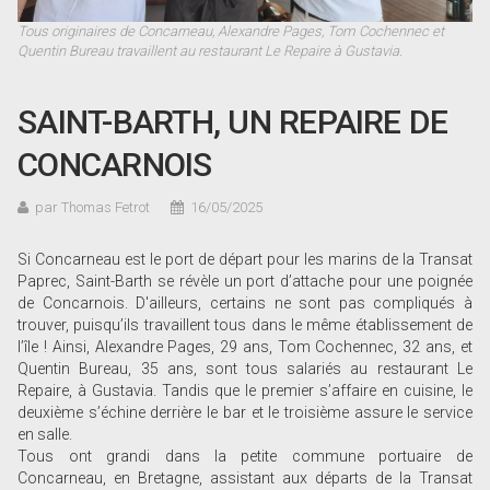
Tous originaires de Concarneau, Alexandre Pages, Tom Cochennec et
Quentin Bureau travaillent au restaurant Le Repaire à Gustavia.
SAINT-BARTH, UN REPAIRE DE
CONCARNOIS
par Thomas Fetrot
16/05/2025
Si Concarneau est le port de départ pour les marins de la Transat
Paprec, Saint-Barth se révèle un port d’attache pour une poignée
de Concarnois. D'ailleurs, certains ne sont pas compliqués à
trouver, puisqu’ils travaillent tous dans le même établissement de
l’île ! Ainsi, Alexandre Pages, 29 ans, Tom Cochennec, 32 ans, et
Quentin Bureau, 35 ans, sont tous salariés au restaurant Le
Repaire, à Gustavia. Tandis que le premier s’affaire en cuisine, le
deuxième s’échine derrière le bar et le troisième assure le service
en salle.
Tous ont grandi dans la petite commune portuaire de
Concarneau, en Bretagne, assistant aux départs de la Transat