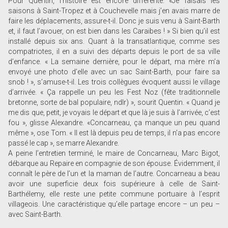
Pour Quentin, l’histoire est encore différente. «Je faisais les
saisons à Saint-Tropez et à Couchevelle mais j’en avais marre de
faire les déplacements, assure-t-il. Donc je suis venu à Saint-Barth
et, il faut l’avouer, on est bien dans les Caraïbes ! » Si bien qu’il est
installé depuis six ans. Quant à la transatlantique, comme ses
compatriotes, il en a suivi des départs depuis le port de sa ville
d’enfance. « La semaine dernière, pour le départ, ma mère m’a
envoyé une photo d’elle avec un sac Saint-Barth, pour faire sa
snob ! », s’amuse-t-il. Les trois collègues évoquent aussi le village
d’arrivée. « Ça rappelle un peu les Fest Noz (fête traditionnelle
bretonne, sorte de bal populaire, ndlr) », sourit Quentin. « Quand je
me dis que, petit, je voyais le départ et que là je suis à l’arrivée, c’est
fou », glisse Alexandre. «Concarneau, ça manque un peu quand
même », ose Tom. « Il est là depuis peu de temps, il n’a pas encore
passé le cap », se marre Alexandre.
A peine l’entretien terminé, le maire de Concarneau, Marc Bigot,
débarque au Repaire en compagnie de son épouse. Évidemment, il
connaît le père de l’un et la maman de l’autre. Concarneau a beau
avoir une superficie deux fois supérieure à celle de Saint-
Barthélemy, elle reste une petite commune portuaire à l’esprit
villageois. Une caractéristique qu’elle partage encore – un peu –
avec Saint-Barth.