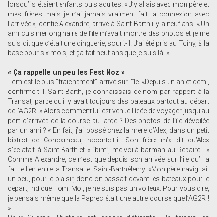
lorsqu’ils étaient enfants puis adultes. « J’y allais avec mon père et
mes frères mais je n’ai jamais vraiment fait la connexion avec
l’arrivée », confie Alexandre, arrivé à Saint-Barth il y a neuf ans. « Un
ami cuisinier originaire de l’île m’avait montré des photos et je me
suis dit que c’était une dinguerie, sourit-il. J’ai été pris au Toiny, à la
base pour six mois, et ça fait neuf ans que je suis là. »
« Ça rappelle un peu les Fest Noz »
Tom est le plus “fraichement” arrivé sur l’île. «Depuis un an et demi,
confirme-t-il. Saint-Barth, je connaissais de nom par rapport à la
Transat, parce qu’il y avait toujours des bateaux partout au départ
de l’AG2R. » Alors comment lui est venue l’idée de voyager jusqu’au
port d’arrivée de la course au large ? Des photos de l’île dévoilée
par un ami ? « En fait, j’ai bossé chez la mère d’Alex, dans un petit
bistrot de Concarneau, raconte-t-il. Son frère m’a dit qu’Alex
s’éclatait à Saint-Barth et « “bim”, me voilà barman au Repaire ! »
Comme Alexandre, ce n’est que depuis son arrivée sur l’île qu’il a
fait le lien entre la Transat et Saint-Barthélemy. «Mon père naviguait
un peu, pour le plaisir, donc on passait devant les bateaux pour le
départ, indique Tom. Moi, je ne suis pas un voileux. Pour vous dire,
je pensais même que la Paprec était une autre course que l’AG2R !
»