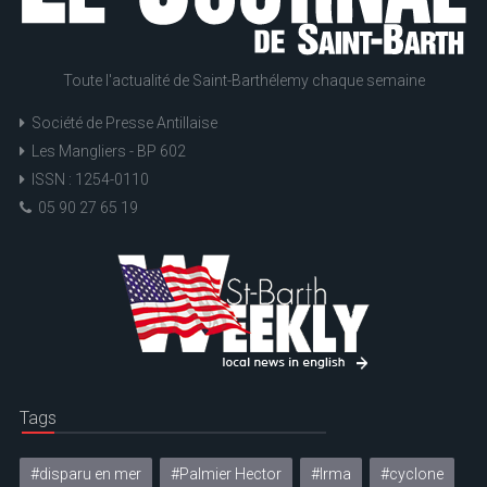
Toute l'actualité de Saint-Barthélemy chaque semaine
Société de Presse Antillaise
Les Mangliers - BP 602
ISSN : 1254-0110
05 90 27 65 19
Tags
#disparu en mer
#Palmier Hector
#Irma
#cyclone