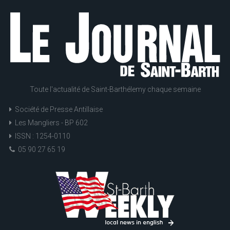
Toute l'actualité de Saint-Barthélemy chaque semaine
Société de Presse Antillaise
Les Mangliers - BP 602
ISSN : 1254-0110
05 90 27 65 19