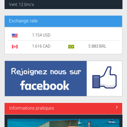
Vent: 12.0m/s
Exchange rate
1.154 USD
1.616 CAD
5.883 BRL
Informations pratiques