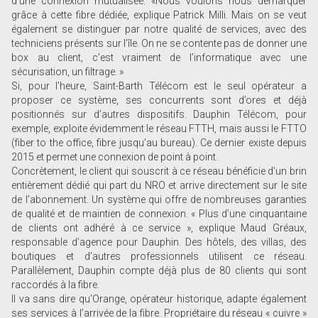
d’une connexion mutualisée. «Nous voulons nous démarquer
grâce à cette fibre dédiée, explique Patrick Milli. Mais on se veut
également se distinguer par notre qualité de services, avec des
techniciens présents sur l’île. On ne se contente pas de donner une
box au client, c’est vraiment de l’informatique avec une
sécurisation, un filtrage. »
Si, pour l’heure, Saint-Barth Télécom est le seul opérateur a
proposer ce système, ses concurrents sont d’ores et déjà
positionnés sur d’autres dispositifs. Dauphin Télécom, pour
exemple, exploite évidemment le réseau FTTH, mais aussi le FTTO
(fiber to the office, fibre jusqu’au bureau). Ce dernier existe depuis
2015 et permet une connexion de point à point.
Concrètement, le client qui souscrit à ce réseau bénéficie d’un brin
entièrement dédié qui part du NRO et arrive directement sur le site
de l’abonnement. Un système qui offre de nombreuses garanties
de qualité et de maintien de connexion. « Plus d’une cinquantaine
de clients ont adhéré à ce service », explique Maud Gréaux,
responsable d’agence pour Dauphin. Des hôtels, des villas, des
boutiques et d’autres professionnels utilisent ce réseau.
Parallèlement, Dauphin compte déjà plus de 80 clients qui sont
raccordés à la fibre.
Il va sans dire qu’Orange, opérateur historique, adapte également
ses services à l’arrivée de la fibre. Propriétaire du réseau « cuivre »