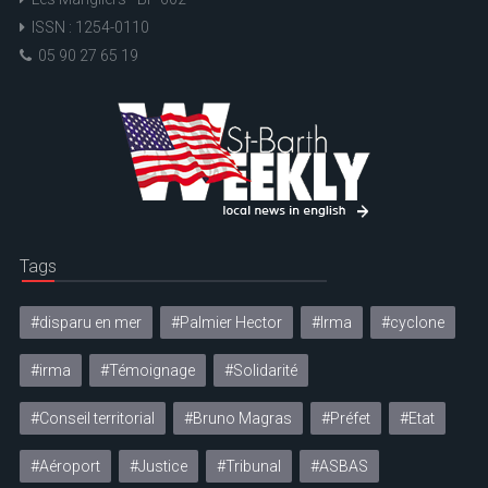
ISSN : 1254-0110
05 90 27 65 19
Tags
#disparu en mer
#Palmier Hector
#Irma
#cyclone
#irma
#Témoignage
#Solidarité
#Conseil territorial
#Bruno Magras
#Préfet
#Etat
#Aéroport
#Justice
#Tribunal
#ASBAS