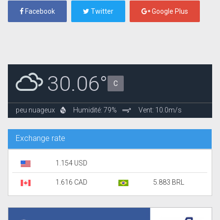
Facebook
Twitter
Google Plus
30.06°
C
peu nuageux
Humidité: 79%
Vent: 10.0m/s
Exchange rate
1.154 USD
1.616 CAD
5.883 BRL