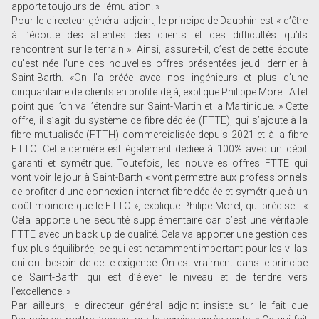
apporte toujours de l’émulation. »
Pour le directeur général adjoint, le principe de Dauphin est « d’être
à l’écoute des attentes des clients et des difficultés qu’ils
rencontrent sur le terrain ». Ainsi, assure-t-il, c’est de cette écoute
qu’est née l’une des nouvelles offres présentées jeudi dernier à
Saint-Barth. «On l’a créée avec nos ingénieurs et plus d’une
cinquantaine de clients en profite déjà, explique Philippe Morel. A tel
point que l’on va l’étendre sur Saint-Martin et la Martinique. » Cette
offre, il s’agit du système de fibre dédiée (FTTE), qui s’ajoute à la
fibre mutualisée (FTTH) commercialisée depuis 2021 et à la fibre
FTTO. Cette dernière est également dédiée à 100% avec un débit
garanti et symétrique. Toutefois, les nouvelles offres FTTE qui
vont voir le jour à Saint-Barth « vont permettre aux professionnels
de profiter d’une connexion internet fibre dédiée et symétrique à un
coût moindre que le FTTO », explique Philipe Morel, qui précise : «
Cela apporte une sécurité supplémentaire car c’est une véritable
FTTE avec un back up de qualité. Cela va apporter une gestion des
flux plus équilibrée, ce qui est notamment important pour les villas
qui ont besoin de cette exigence. On est vraiment dans le principe
de Saint-Barth qui est d’élever le niveau et de tendre vers
l’excellence. »
Par ailleurs, le directeur général adjoint insiste sur le fait que