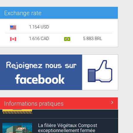
Exchange rate
1.154 USD
1.616 CAD
5.883 BRL
Informations pratiques
La filière Végétaux Compost
exceptionnellement fermée
Suite à une panne, Ouanalao
Environnement vous informe que la...