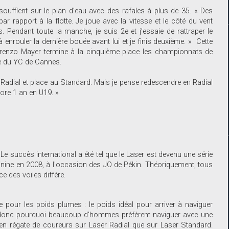
oufflent sur le plan d’eau avec des rafales à plus de 35. « Des
ar rapport à la flotte. Je joue avec la vitesse et le côté du vent
s. Pendant toute la manche, je suis 2e et j’essaie de rattraper le
 enrouler la dernière bouée avant lui et je finis deuxième. » Cette
orenzo Mayer termine à la cinquième place les championnats de
ne du YC de Cannes.
Radial et place au Standard. Mais je pense redescendre en Radial
ore 1 an en U19. »
 succès international a été tel que le Laser est devenu une série
inine en 2008, à l'occasion des JO de Pékin. Théoriquement, tous
e des voiles diffère.
e pour les poids plumes : le poids idéal pour arriver à naviguer
donc pourquoi beaucoup d'hommes préfèrent naviguer avec une
é en régate de coureurs sur Laser Radial que sur Laser Standard.