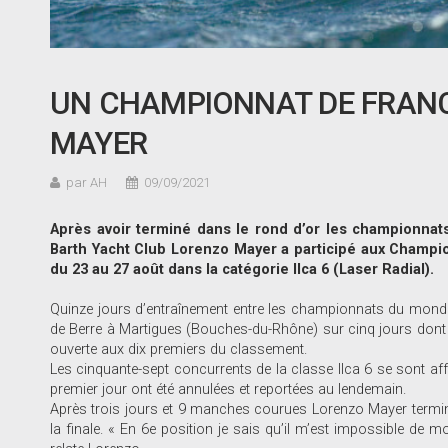
UN CHAMPIONNAT DE FRAN
MAYER
par AH
09/09/2021
Après avoir terminé dans le rond d’or les championnats d
Barth Yacht Club Lorenzo Mayer a participé aux Champ
du 23 au 27 août dans la catégorie Ilca 6 (Laser Radial).
Quinze jours d’entraînement entre les championnats du monde e
de Berre à Martigues (Bouches-du-Rhône) sur cinq jours dont qu
ouverte aux dix premiers du classement.
Les cinquante-sept concurrents de la classe Ilca 6 se sont a
premier jour ont été annulées et reportées au lendemain.
Après trois jours et 9 manches courues Lorenzo Mayer termine 
la finale. « En 6e position je sais qu’il m’est impossible de 