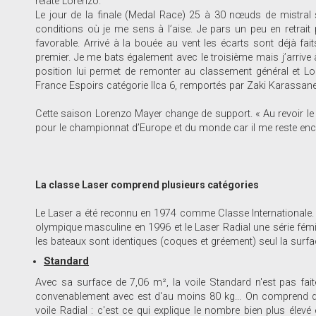
relate Lorenzo.
Le jour de la finale (Medal Race) 25 à 30 nœuds de mistral s
conditions où je me sens à l’aise. Je pars un peu en retrait p
favorable. Arrivé à la bouée au vent les écarts sont déjà fait
premier. Je me bats également avec le troisième mais j’arrive à
position lui permet de remonter au classement général et L
France Espoirs catégorie Ilca 6, remportés par Zaki Karassa
Cette saison Lorenzo Mayer change de support. « Au revoir le 
pour le championnat d’Europe et du monde car il me reste enc
La classe Laser comprend plusieurs catégories
Le Laser a été reconnu en 1974 comme Classe Internationale. Le
olympique masculine en 1996 et le Laser Radial une série fém
les bateaux sont identiques (coques et gréement) seul la surfac
Standard
Avec sa surface de 7,06 m², la voile Standard n'est pas fait
convenablement avec est d'au moins 80 kg... On comprend 
voile Radial : c'est ce qui explique le nombre bien plus élev