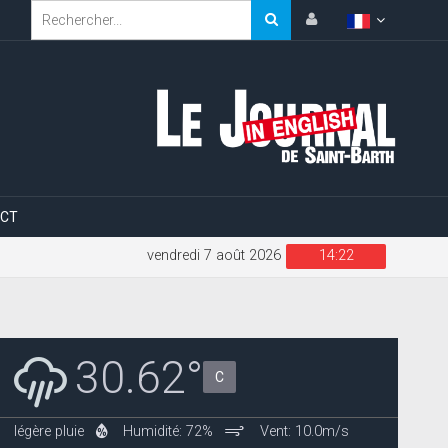
CT
vendredi 7 août 2026
14:22
30.62°
C
légère pluie
Humidité: 72%
Vent: 10.0m/s