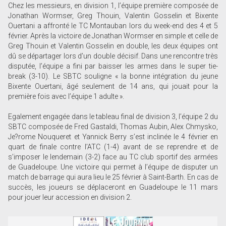
Chez les messieurs, en division 1, l’équipe première composée de
Jonathan Wormser, Greg Thouin, Valentin Gosselin et Bixente
Ouertani a affronté le TC Montauban lors du week-end des 4 et 5
février. Après la victoire de Jonathan Wormser en simple et celle de
Greg Thouin et Valentin Gosselin en double, les deux équipes ont
dû se départager lors d’un double décisif. Dans une rencontre très
disputée, l’équipe a fini par baisser les armes dans le super tie-
break (3-10). Le SBTC souligne « la bonne intégration du jeune
Bixente Ouertani, âgé seulement de 14 ans, qui jouait pour la
première fois avec l’équipe 1 adulte ».
Egalement engagée dans le tableau final de division 3, l’équipe 2 du
SBTC composée de Fred Gastaldi, Thomas Aubin, Alex Chmysko,
Je?rome Nouqueret et Yannick Berry s’est inclinée le 4 février en
quart de finale contre l’ATC (1-4) avant de se reprendre et de
s’imposer le lendemain (3-2) face au TC club sportif des armées
de Guadeloupe. Une victoire qui permet à l’équipe de disputer un
match de barrage qui aura lieu le 25 février à Saint-Barth. En cas de
succès, les joueurs se déplaceront en Guadeloupe le 11 mars
pour jouer leur accession en division 2.