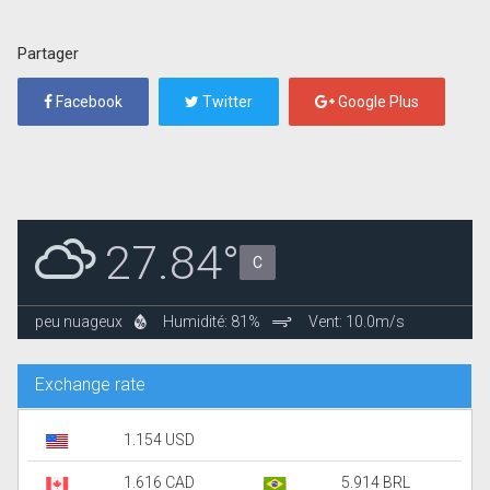
Partager
Facebook
Twitter
Google Plus
27.84°
C
peu nuageux
Humidité: 81%
Vent: 10.0m/s
Exchange rate
1.154 USD
1.616 CAD
5.914 BRL