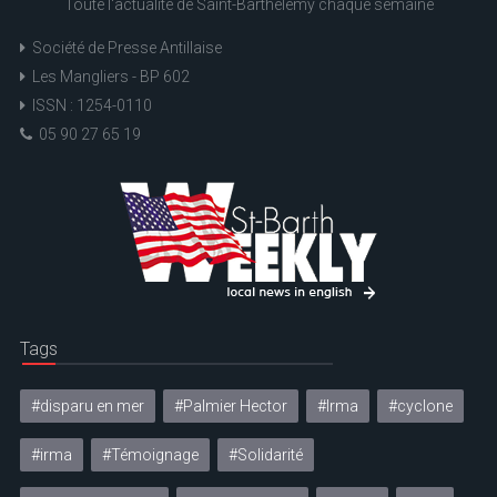
Toute l'actualité de Saint-Barthélemy chaque semaine
Société de Presse Antillaise
Les Mangliers - BP 602
ISSN : 1254-0110
05 90 27 65 19
Tags
#disparu en mer
#Palmier Hector
#Irma
#cyclone
#irma
#Témoignage
#Solidarité