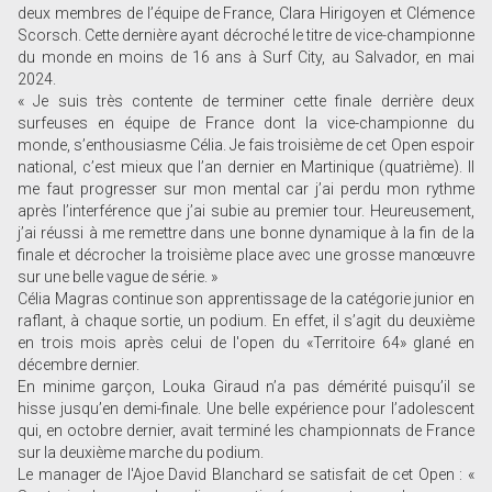
deux membres de l’équipe de France, Clara Hirigoyen et Clémence
Scorsch. Cette dernière ayant décroché le titre de vice-championne
du monde en moins de 16 ans à Surf City, au Salvador, en mai
2024.
« Je suis très contente de terminer cette finale derrière deux
surfeuses en équipe de France dont la vice-championne du
monde, s’enthousiasme Célia. Je fais troisième de cet Open espoir
national, c’est mieux que l’an dernier en Martinique (quatrième). Il
me faut progresser sur mon mental car j’ai perdu mon rythme
après l’interférence que j’ai subie au premier tour. Heureusement,
j’ai réussi à me remettre dans une bonne dynamique à la fin de la
finale et décrocher la troisième place avec une grosse manœuvre
sur une belle vague de série. »
Célia Magras continue son apprentissage de la catégorie junior en
raflant, à chaque sortie, un podium. En effet, il s’agit du deuxième
en trois mois après celui de l'open du «Territoire 64» glané en
décembre dernier.
En minime garçon, Louka Giraud n’a pas démérité puisqu’il se
hisse jusqu’en demi-finale. Une belle expérience pour l’adolescent
qui, en octobre dernier, avait terminé les championnats de France
sur la deuxième marche du podium.
Le manager de l'Ajoe David Blanchard se satisfait de cet Open : «