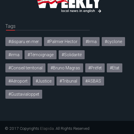
Tags
#disparu en mer
#Palmier Hector
#Irma
#cyclone
#irma
#Témoignage
#Solidarité
#Conseil territorial
#Bruno Magras
#Préfet
#Etat
#Aéroport
#Justice
#Tribunal
#ASBAS
#Gustavialoppet
© 2017 Copyrights
Elapida
. All Rights Reserved