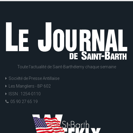
Toute l'actualité de Saint-Barthélemy chaque semaine
Société de Presse Antillaise
Les Mangliers - BP 602
ISSN : 1254-0110
05 90 27 65 19