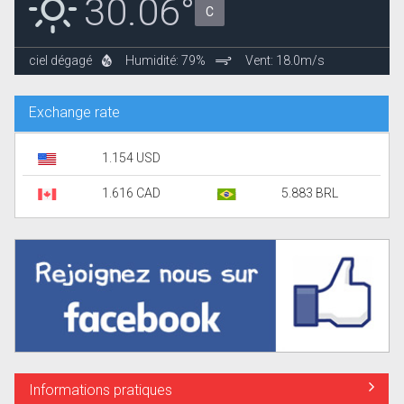
30.06°
C
ciel dégagé
Humidité: 79%
Vent: 18.0m/s
Exchange rate
1.154 USD
1.616 CAD
5.883 BRL
Informations pratiques