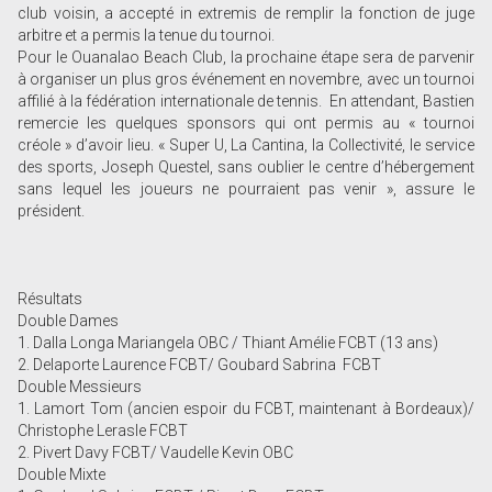
club voisin, a accepté in extremis de remplir la fonction de juge
arbitre et a permis la tenue du tournoi.
Pour le Ouanalao Beach Club, la prochaine étape sera de parvenir
à organiser un plus gros événement en novembre, avec un tournoi
affilié à la fédération internationale de tennis. En attendant, Bastien
remercie les quelques sponsors qui ont permis au « tournoi
créole » d’avoir lieu. « Super U, La Cantina, la Collectivité, le service
des sports, Joseph Questel, sans oublier le centre d’hébergement
sans lequel les joueurs ne pourraient pas venir », assure le
président.
Résultats
Double Dames
1. Dalla Longa Mariangela OBC / Thiant Amélie FCBT (13 ans)
2. Delaporte Laurence FCBT/ Goubard Sabrina FCBT
Double Messieurs
1. Lamort Tom (ancien espoir du FCBT, maintenant à Bordeaux)/
Christophe Lerasle FCBT
2. Pivert Davy FCBT/ Vaudelle Kevin OBC
Double Mixte