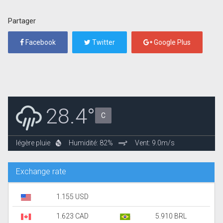
Partager
Facebook
Twitter
Google Plus
28.4°
C
légère pluie
Humidité: 82%
Vent: 9.0m/s
Exchange rate
1.155 USD
1.623 CAD
5.910 BRL