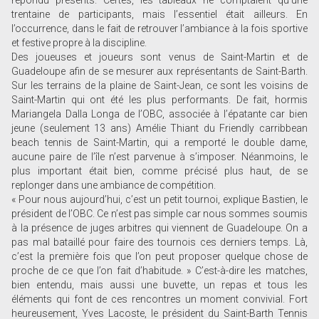
répondu présents. Certes, les tableaux ne comptaient qu’une
trentaine de participants, mais l’essentiel était ailleurs. En
l’occurrence, dans le fait de retrouver l’ambiance à la fois sportive
et festive propre à la discipline.
Des joueuses et joueurs sont venus de Saint-Martin et de
Guadeloupe afin de se mesurer aux représentants de Saint-Barth.
Sur les terrains de la plaine de Saint-Jean, ce sont les voisins de
Saint-Martin qui ont été les plus performants. De fait, hormis
Mariangela Dalla Longa de l’OBC, associée à l’épatante car bien
jeune (seulement 13 ans) Amélie Thiant du Friendly carribbean
beach tennis de Saint-Martin, qui a remporté le double dame,
aucune paire de l’île n’est parvenue à s’imposer. Néanmoins, le
plus important était bien, comme précisé plus haut, de se
replonger dans une ambiance de compétition.
« Pour nous aujourd’hui, c’est un petit tournoi, explique Bastien, le
président de l’OBC. Ce n’est pas simple car nous sommes soumis
à la présence de juges arbitres qui viennent de Guadeloupe. On a
pas mal bataillé pour faire des tournois ces derniers temps. Là,
c’est la première fois que l’on peut proposer quelque chose de
proche de ce que l’on fait d’habitude. » C’est-à-dire les matches,
bien entendu, mais aussi une buvette, un repas et tous les
éléments qui font de ces rencontres un moment convivial. Fort
heureusement, Yves Lacoste, le président du Saint-Barth Tennis