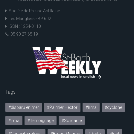
Société de Presse Antillaise
Les Mangliers - BP 602
ISSN : 1254-0110
05 90 27 65 19
Tags
#disparu en mer
#Palmier Hector
#Irma
#cyclone
#irma
#Témoignage
#Solidarité
#Conseil territorial
#Bruno Magras
#Préfet
#Etat