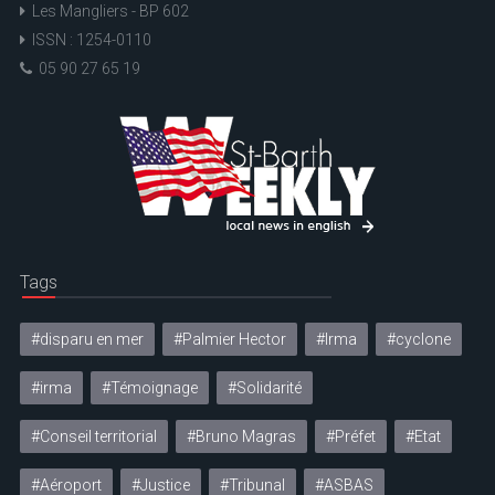
Les Mangliers - BP 602
ISSN : 1254-0110
05 90 27 65 19
Tags
#disparu en mer
#Palmier Hector
#Irma
#cyclone
#irma
#Témoignage
#Solidarité
#Conseil territorial
#Bruno Magras
#Préfet
#Etat
#Aéroport
#Justice
#Tribunal
#ASBAS