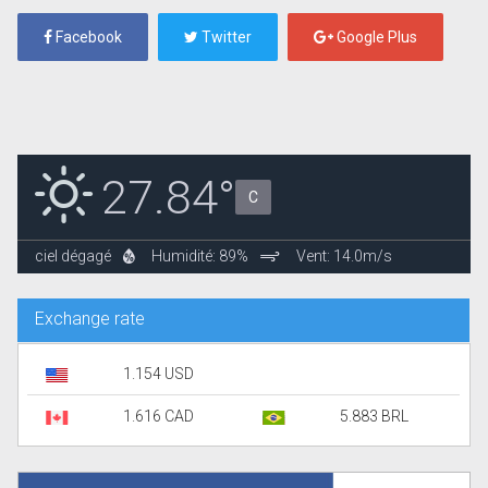
Facebook
Twitter
Google Plus
27.84°
C
ciel dégagé
Humidité: 89%
Vent: 14.0m/s
Exchange rate
1.154 USD
1.616 CAD
5.883 BRL