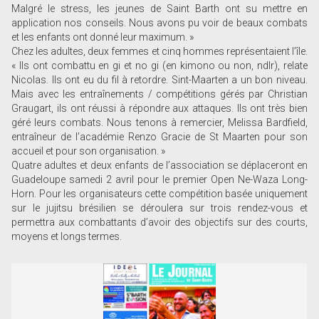
Malgré le stress, les jeunes de Saint Barth ont su mettre en
application nos conseils. Nous avons pu voir de beaux combats
et les enfants ont donné leur maximum. »
Chez les adultes, deux femmes et cinq hommes représentaient l’île.
« Ils ont combattu en gi et no gi (en kimono ou non, ndlr), relate
Nicolas. Ils ont eu du fil à retordre. Sint-Maarten a un bon niveau.
Mais avec les entraînements / compétitions gérés par Christian
Graugart, ils ont réussi à répondre aux attaques. Ils ont très bien
géré leurs combats. Nous tenons à remercier, Melissa Bardfield,
entraîneur de l’académie Renzo Gracie de St Maarten pour son
accueil et pour son organisation. »
Quatre adultes et deux enfants de l’association se déplaceront en
Guadeloupe samedi 2 avril pour le premier Open Ne-Waza Long-
Horn. Pour les organisateurs cette compétition basée uniquement
sur le jujitsu brésilien se déroulera sur trois rendez-vous et
permettra aux combattants d’avoir des objectifs sur des courts,
moyens et longs termes.