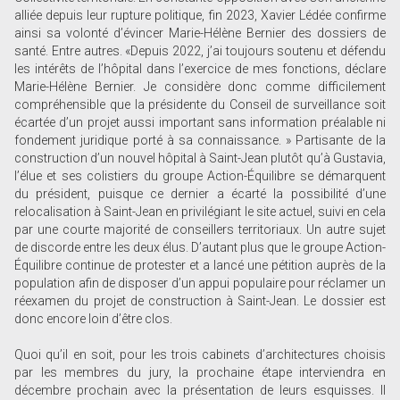
alliée depuis leur rupture politique, fin 2023, Xavier Lédée confirme
ainsi sa volonté d’évincer Marie-Hélène Bernier des dossiers de
santé. Entre autres. «Depuis 2022, j’ai toujours soutenu et défendu
les intérêts de l’hôpital dans l’exercice de mes fonctions, déclare
Marie-Hélène Bernier. Je considère donc comme difficilement
compréhensible que la présidente du Conseil de surveillance soit
écartée d’un projet aussi important sans information préalable ni
fondement juridique porté à sa connaissance. » Partisante de la
construction d’un nouvel hôpital à Saint-Jean plutôt qu’à Gustavia,
l’élue et ses colistiers du groupe Action-Équilibre se démarquent
du président, puisque ce dernier a écarté la possibilité d’une
relocalisation à Saint-Jean en privilégiant le site actuel, suivi en cela
par une courte majorité de conseillers territoriaux. Un autre sujet
de discorde entre les deux élus. D’autant plus que le groupe Action-
Équilibre continue de protester et a lancé une pétition auprès de la
population afin de disposer d’un appui populaire pour réclamer un
réexamen du projet de construction à Saint-Jean. Le dossier est
donc encore loin d’être clos.
Quoi qu’il en soit, pour les trois cabinets d’architectures choisis
par les membres du jury, la prochaine étape interviendra en
décembre prochain avec la présentation de leurs esquisses. Il