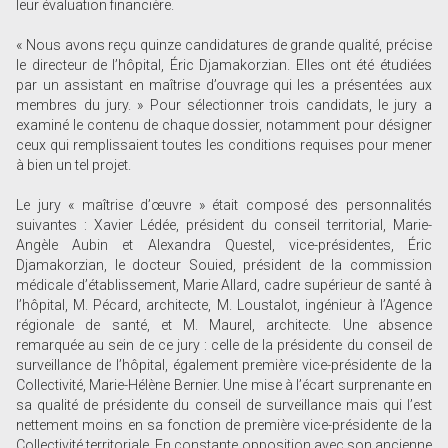
leur évaluation financière.
« Nous avons reçu quinze candidatures de grande qualité, précise
le directeur de l’hôpital, Éric Djamakorzian. Elles ont été étudiées
par un assistant en maîtrise d’ouvrage qui les a présentées aux
membres du jury. » Pour sélectionner trois candidats, le jury a
examiné le contenu de chaque dossier, notamment pour désigner
ceux qui remplissaient toutes les conditions requises pour mener
à bien un tel projet.
Le jury « maîtrise d’œuvre » était composé des personnalités
suivantes : Xavier Lédée, président du conseil territorial, Marie-
Angèle Aubin et Alexandra Questel, vice-présidentes, Éric
Djamakorzian, le docteur Souied, président de la commission
médicale d’établissement, Marie Allard, cadre supérieur de santé à
l’hôpital, M. Pécard, architecte, M. Loustalot, ingénieur à l’Agence
régionale de santé, et M. Maurel, architecte. Une absence
remarquée au sein de ce jury : celle de la présidente du conseil de
surveillance de l’hôpital, également première vice-présidente de la
Collectivité, Marie-Hélène Bernier. Une mise à l’écart surprenante en
sa qualité de présidente du conseil de surveillance mais qui l’est
nettement moins en sa fonction de première vice-présidente de la
Collectivité territoriale. En constante opposition avec son ancienne