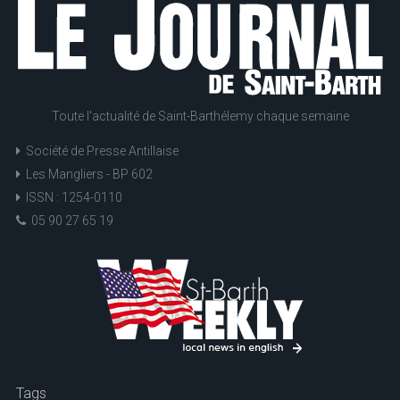
Toute l'actualité de Saint-Barthélemy chaque semaine
Société de Presse Antillaise
Les Mangliers - BP 602
ISSN : 1254-0110
05 90 27 65 19
Tags