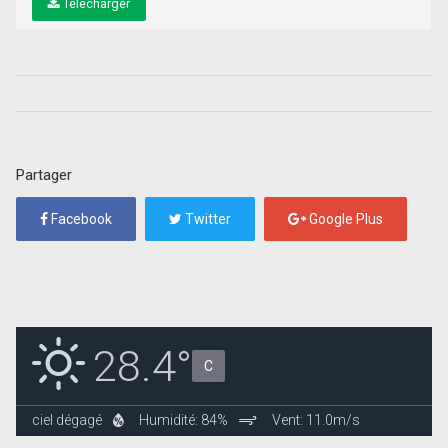
Télécharger
Partager
Facebook
Twitter
Google Plus
28.4°
C
ciel dégagé
Humidité: 84%
Vent: 11.0m/s