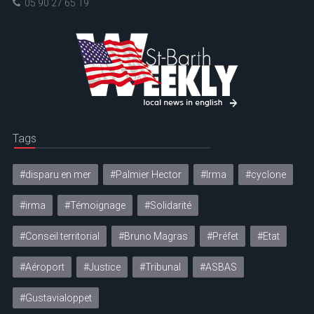
05 90 27 65 19
Tags
#disparu en mer
#Palmier Hector
#Irma
#cyclone
#irma
#Témoignage
#Solidarité
#Conseil territorial
#Bruno Magras
#Préfet
#Etat
#Aéroport
#Justice
#Tribunal
#ASBAS
#Gustavialoppet