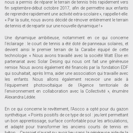
nous a permis de réparer le terrain de tennis très rapidement vers
fin septembre-début octobre 2017, afin de permettre aux enfants
de reprendre rapidement une activité extra-scolaire », rappelle-t-elle.
« Par la suite, nous avons décidé de rénover entièrement le terrain
de tennis et de repartir sur une nouvelle dynamique ! »
Une dynamique ambitieuse, notamment en ce qui concerne
l’éclairage : le court de tennis a été doté de panneaux solaires, et
devient ainsi le premier terrain de la Caraïbe équipé de cette
technologie. « Nous avons travaillé avec la société Watt Else en
partenariat avec Solar Desing qui nous ont fait une généreuse
remise. Nous avons également été financés par la fondation EDF
qui souhaitait, après Irma, aider une association qui travaille avec
les enfants. Nous allons également recevoir une aide à
l’équipement photovoltaïque de l’Agence territoriale de
l’environnement en collaboration avec la Collectivité », énumère
Alexandra Lédée.
En ce qui concerne le revêtement, l’Ascco a opté pour du gazon
synthétique. « Points positifs de ce type de sol : jeu lent permettant
un bon apprentissage, surface confortable pour les articulations,
et adapté pour transformer les anciens courts de tennis en
béton. Ce projet n’aurait pu avoir lieu sans la généreuse aide de la