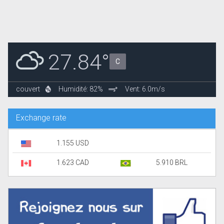
27.84°
C
couvert
Humidité: 82%
Vent: 6.0m/s
Exchange rate
1.155 USD
1.623 CAD
5.910 BRL