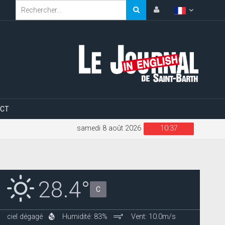
CT
samedi 8 août 2026
10:37
28.4°
C
ciel dégagé
Humidité: 83%
Vent: 10.0m/s