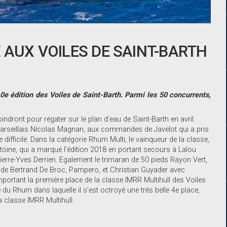
 AUX VOILES DE SAINT-BARTH
0e édition des Voiles de Saint-Barth. Parmi les 50 concurrents,
ndront pour régater sur le plan d’eau de Saint-Barth en avril
marseillais Nicolas Magnan, aux commandes de Javelot qui a pris
difficile. Dans la catégorie Rhum Multi, le vainqueur de la classe,
ntoine, qui a marqué l’édition 2018 en portant secours à Lalou
ierre-Yves Derrien. Egalement le trimaran de 50 pieds Rayon Vert,
 de Bertrand De Broc, Pampero, et Christian Guyader avec
emportant la première place de la classe IMRR Multihull des Voiles
e du Rhum dans laquelle il s’est octroyé une très belle 4e place,
la classe IMRR Multihull.