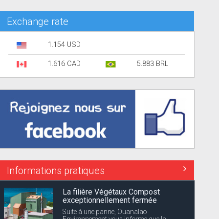
Exchange rate
1.154 USD
1.616 CAD
5.883 BRL
Informations pratiques
La filière Végétaux Compost
exceptionnellement fermée
Suite à une panne, Ouanalao
Environnement vous informe que la...