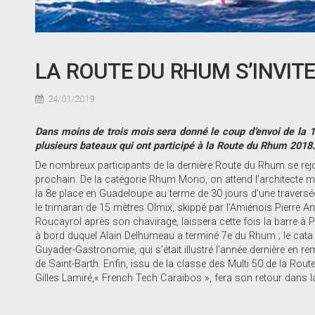
LA ROUTE DU RHUM S’INVITE
24/01/2019
Dans moins de trois mois sera donné le coup d’envoi de la 1
plusieurs bateaux qui ont participé à la Route du Rhum 2018.
De nombreux participants de la dernière Route du Rhum se rejoi
prochain. De la catégorie Rhum Mono, on attend l’architecte 
la 8e place en Guadeloupe au terme de 30 jours d’une traversée 
le trimaran de 15 mètres Olmix, skippé par l’Amiénois Pierre A
Roucayrol après son chavirage, laissera cette fois la barre à P
à bord duquel Alain Delhumeau a terminé 7e du Rhum ; le cata
Guyader-Gastronomie, qui s’était illustré l’année dernière en r
de Saint-Barth. Enfin, issu de la classe des Multi 50 de la Rout
Gilles Lamiré,« French Tech Caraibos », fera son retour dans 