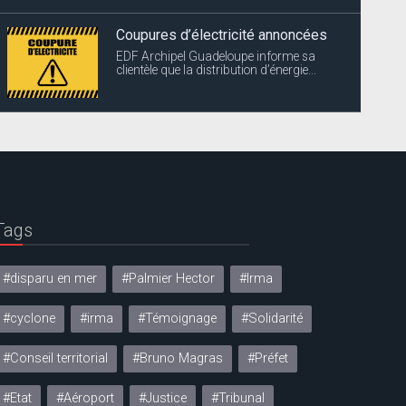
Coupures d’électricité annoncées
EDF Archipel Guadeloupe informe sa
clientèle que la distribution d’énergie...
Tags
#disparu en mer
#Palmier Hector
#Irma
#cyclone
#irma
#Témoignage
#Solidarité
#Conseil territorial
#Bruno Magras
#Préfet
#Etat
#Aéroport
#Justice
#Tribunal