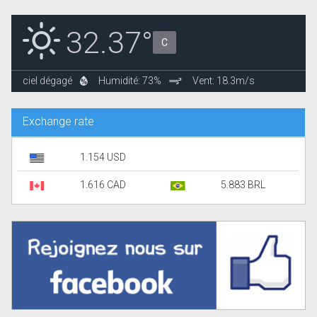
32.37°
C
ciel dégagé
Humidité: 73%
Vent: 18.3m/s
Exchange rate
1.154 USD
1.616 CAD
5.883 BRL