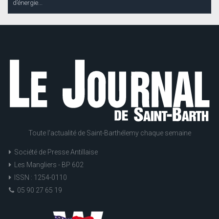
d’énergie...
Toute l'actualité de Saint-Barthélemy chaque semaine
Société de Presse Antillaise
Les Mangliers - BP 602
ISSN : 1254-0110
05 90 27 65 19