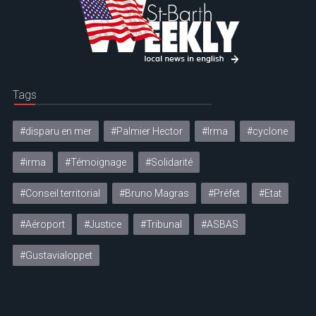
Tags
#disparu en mer
#Palmier Hector
#Irma
#cyclone
#irma
#Témoignage
#Solidarité
#Conseil territorial
#Bruno Magras
#Préfet
#Etat
#Aéroport
#Justice
#Tribunal
#ASBAS
#Gustavialoppet