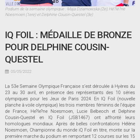
Podium de la semaine olympique : Maja Dziarnowska (2e), Hé?lè?ne
Noesmoen (1ere) et Delphine Cousin-Questel (3e)
IQ FOIL : MÉDAILLE DE BRONZE
POUR DELPHINE COUSIN-
QUESTEL
05/05/2022
La 53e Semaine Olympique Française s’est déroulée à Hyères du
23 au 30 avril, en présence des représentants des 10 séries
olympiques pour les Jeux de Paris 2024. En IQ Foil (nouvelle
planche à voile olympique) les trois membres féminins de l’équipe
de France, He?le?ne Noesmoen, Lucie Belbeoch et Delphine
Cousin-Questel en IQ Foil (JSB1467) ont affronté leurs
homologues mondiaux. Après de belles confrontations Hélène
Noesmoen, Championne du monde iQ Foil en titre, monte sur la
première marche du podium en remportant 12 courses sur les 15