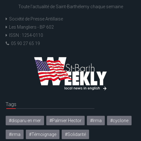
Toute l'actualité de Saint-Barthélemy chaque semaine
Société de Presse Antillaise
Les Mangliers - BP 602
ISSN : 1254-0110
05 90 27 65 19
Tags
#disparu en mer
#Palmier Hector
#Irma
#cyclone
#irma
#Témoignage
#Solidarité