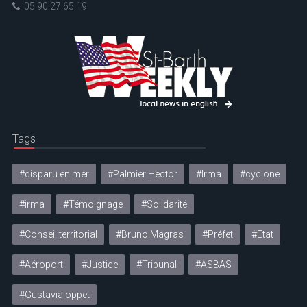
05 90 27 65 19
Tags
#disparu en mer
#Palmier Hector
#Irma
#cyclone
#irma
#Témoignage
#Solidarité
#Conseil territorial
#Bruno Magras
#Préfet
#Etat
#Aéroport
#Justice
#Tribunal
#ASBAS
#Gustavialoppet