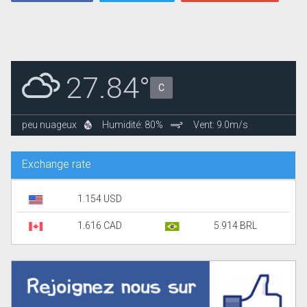
27.84°
C
peu nuageux
Humidité: 80%
Vent: 9.0m/s
Exchange rate
1.154 USD
1.616 CAD
5.914 BRL