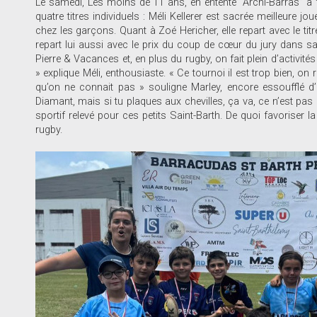
Le samedi, Les moins de 11 ans, en entente “Archi-Barras” a fai
quatre titres individuels : Méli Kellerer est sacrée meilleure
chez les garçons. Quant à Zoé Hericher, elle repart avec le titr
repart lui aussi avec le prix du coup de cœur du jury dans sa 
Pierre & Vacances et, en plus du rugby, on fait plein d’activité
» explique Méli, enthousiaste. « Ce tournoi il est trop bien, on
qu’on ne connait pas » souligne Marley, encore essoufflé 
Diamant, mais si tu plaques aux chevilles, ça va, ce n’est pas d
sportif relevé pour ces petits Saint-Barth. De quoi favoriser
rugby.