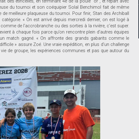
t des étincelles, en terminant 4e de la poule “or”, et repart avec
 joueuse du tournoi et son coéquipier Solal Benchimol fait de même
e de meilleure plaqueuse du tournoi. Pour finir, Stan des Archiball
catégorie. « On est arrivé depuis mercredi dernier, on est logé à
s comme de l’accrobranche ou des sorties à la rivière, c’est super.
 revient à chaque fois parce qu’on rencontre plein d’autres équipes
d’un match gagné. « On affronte des grands gabarits comme le
ifficile » assure Zoé. Une vraie expédition, en plus d’un challenge
 la vie de groupe, les expériences communes et pas que autour du