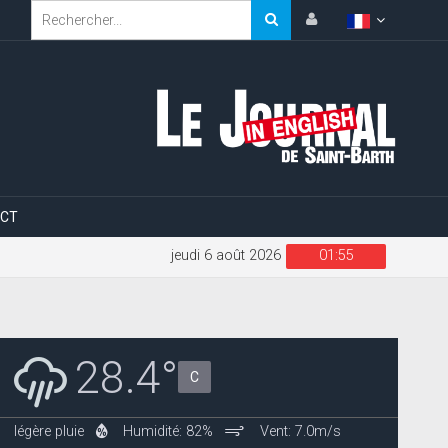
CT
jeudi 6 août 2026
01:55
28.4°
C
légère pluie
Humidité: 82%
Vent: 7.0m/s