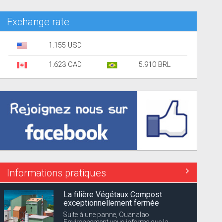
Exchange rate
1.155 USD
1.623 CAD
5.910 BRL
Informations pratiques
La filière Végétaux Compost
exceptionnellement fermée
Suite à une panne, Ouanalao
Environnement vous informe que la...