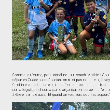
Comme le résume, pour conclure, leur coach Matthieu Soula
séjour en Guadeloupe. Pourtant on n’est pas nombreux, le voya
C’est intéressant pour eux, ils ne font pas beaucoup de tourno
sur la logistique et sur la partie organisation, parce que l’esse
à être ensemble aussi. Et quand on voit leurs sourires aujourd’h