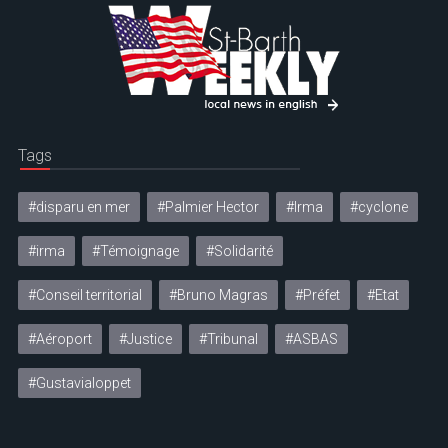
Tags
#disparu en mer
#Palmier Hector
#Irma
#cyclone
#irma
#Témoignage
#Solidarité
#Conseil territorial
#Bruno Magras
#Préfet
#Etat
#Aéroport
#Justice
#Tribunal
#ASBAS
#Gustavialoppet