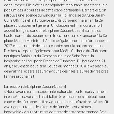
Cette saison Delphine n’a pas partagé grand-chose avec la
concurrence. Elle a été d’une régularité redoutable, montant sur le
podium des 9 courses de cette étape portugaise. Derrière elle, on
retrouve une légende du windsurf, la Hollandaise d’Aruba Sarah-
Quita Offringa et la Turque Lena Erdil qui prend finalement la 2è
place au classement général. Un classement final qui a de fort
accent français car outre Delphine Cousin-Questel sur la plus
haute marche du podium on retrouve une autre Française à la 3è
place, Marion Mortefon. L’Audoise égale donc sa performance de
2017 et peut nourrir de beaux espoirs pour la saison prochaine.
Des beaux espoirs également pour Maëlle Guilbaud du Club sports
nautiques Sablais et du Centre nautique de Saint-Barth, la
benjamine de l’équipe de France de Funboard. Du haut de ses 21
ans, elle vient de boucler la Coupe du monde 2018 à la 4è place au
général final et sera assurément une des filles à suivre de très près
l’année prochaine !
La réaction de Delphine Cousin-Questel
« Nous avons eu une saison internationale courte mais vraiment
intense ! Je savais qu’il allait falloir être dedans dès le début pour
espérer de décrocher le titre. Je suis contente d’avoir relevé ce défit.
Avoir gagner toutes les étapes de l’année c’est vraiment
incroyable. Je suis vraiment contente de cette performance. Ce qui