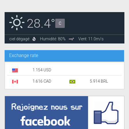
28.4°
C
ciel dégagé
Humidité: 80%
Vent: 11.0m/s
Exchange rate
1.154 USD
1.616 CAD
5.914 BRL