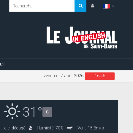
CT
vendredi 7 août 2026
16:56
31°
C
ciel dégagé
Humidité: 70%
Vent: 15.8m/s