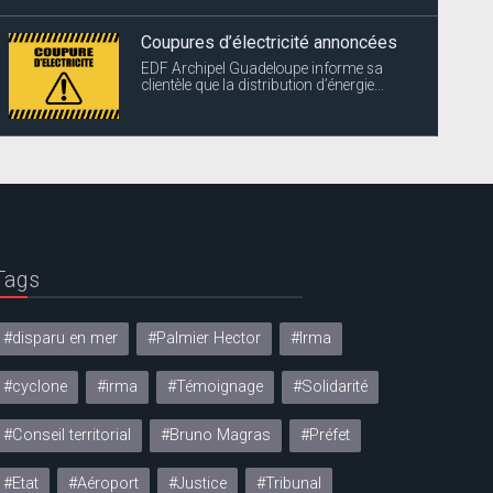
Coupures d’électricité annoncées
EDF Archipel Guadeloupe informe sa
clientèle que la distribution d’énergie...
Tags
#disparu en mer
#Palmier Hector
#Irma
#cyclone
#irma
#Témoignage
#Solidarité
#Conseil territorial
#Bruno Magras
#Préfet
#Etat
#Aéroport
#Justice
#Tribunal