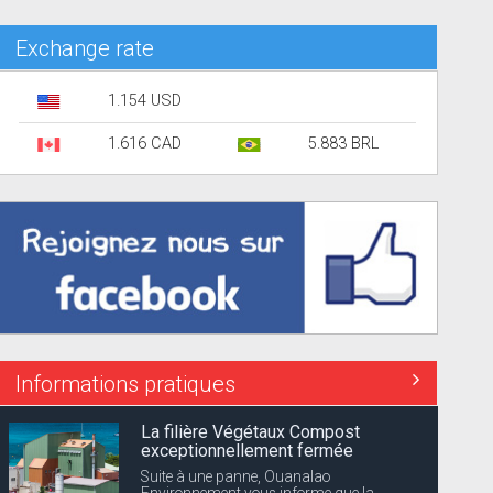
Exchange rate
1.154 USD
1.616 CAD
5.883 BRL
Informations pratiques
La filière Végétaux Compost
exceptionnellement fermée
Suite à une panne, Ouanalao
Environnement vous informe que la...