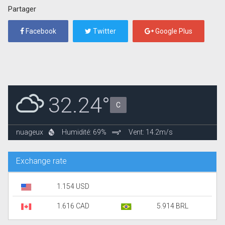
Partager
Facebook
Twitter
Google Plus
32.24°
C
nuageux
Humidité: 69%
Vent: 14.2m/s
Exchange rate
1.154 USD
1.616 CAD
5.914 BRL