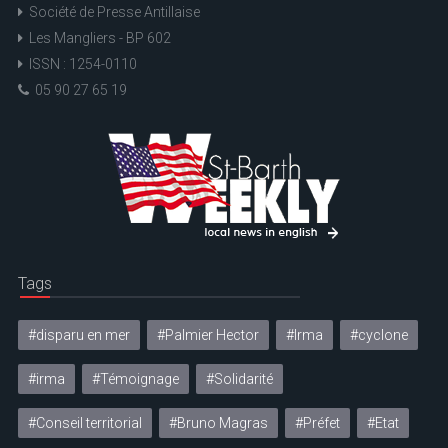
Société de Presse Antillaise
Les Mangliers - BP 602
ISSN : 1254-0110
05 90 27 65 19
Tags
#disparu en mer
#Palmier Hector
#Irma
#cyclone
#irma
#Témoignage
#Solidarité
#Conseil territorial
#Bruno Magras
#Préfet
#Etat