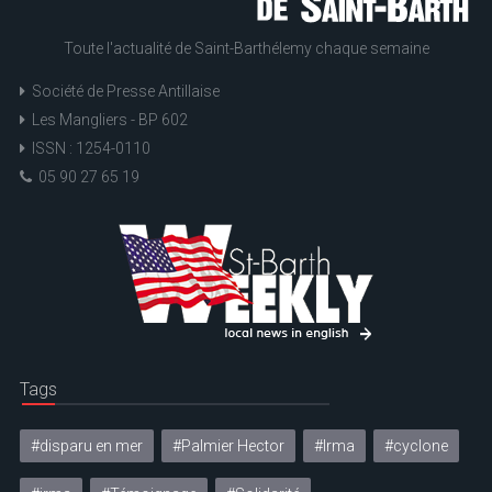
Toute l'actualité de Saint-Barthélemy chaque semaine
Société de Presse Antillaise
Les Mangliers - BP 602
ISSN : 1254-0110
05 90 27 65 19
Tags
#disparu en mer
#Palmier Hector
#Irma
#cyclone