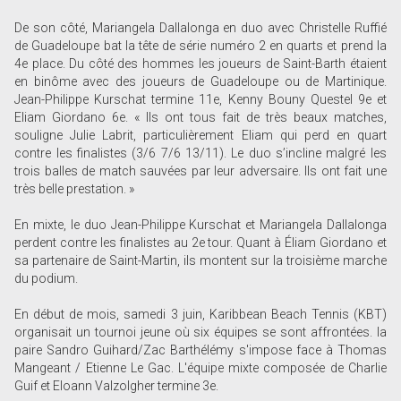
De son côté, Mariangela Dallalonga en duo avec Christelle Ruffié
de Guadeloupe bat la tête de série numéro 2 en quarts et prend la
4e place. Du côté des hommes les joueurs de Saint-Barth étaient
en binôme avec des joueurs de Guadeloupe ou de Martinique.
Jean-Philippe Kurschat termine 11e, Kenny Bouny Questel 9e et
Eliam Giordano 6e. « Ils ont tous fait de très beaux matches,
souligne Julie Labrit, particulièrement Eliam qui perd en quart
contre les finalistes (3/6 7/6 13/11). Le duo s’incline malgré les
trois balles de match sauvées par leur adversaire. Ils ont fait une
très belle prestation. »
En mixte, le duo Jean-Philippe Kurschat et Mariangela Dallalonga
perdent contre les finalistes au 2e tour. Quant à Éliam Giordano et
sa partenaire de Saint-Martin, ils montent sur la troisième marche
du podium.
En début de mois, samedi 3 juin, Karibbean Beach Tennis (KBT)
organisait un tournoi jeune où six équipes se sont affrontées. la
paire Sandro Guihard/Zac Barthélémy s'impose face à Thomas
Mangeant / Etienne Le Gac. L'équipe mixte composée de Charlie
Guif et Eloann Valzolgher termine 3e.