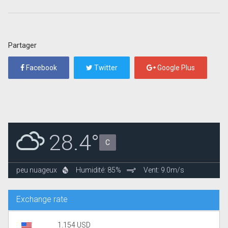
Partager
Facebook
Twitter
Google Plus
28.4°
C
peu nuageux
Humidité: 85%
Vent: 9.0m/s
Exchange rate
1.154 USD