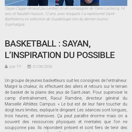
Sayan Cagan Arnaud (au centre), ici en compagnie de Yanis Leclercq, 14
ans, et Naullah Husson, 12 ans, avec lesquels il a représenté Saint-
Barthélemy en sélection de Guadeloupe lors du dernier tournoi
Guymargua.
BASKETBALL : SAYAN,
L’INSPIRATION DU POSSIBLE
par T.F.
01/06/2026
Un groupe de jeunes basketteurs suit les consignes de l’entraîneur.
Malgré la chaleur, ils effectuent des allers et retours sur le terrain
de basket de la plaine des jeux de Saint-Jean. Pour superviser le
camp d’entraînement, Raoul Ramdine, directeur général du
Marseille Athlètes Campus. « Le but est de leur faire toucher du
doigt leurs limites, explique le dirigeant. Les séances sont longues,
trois heures, et intensives. Ça peut paraître énorme mais on a
souvent des ressources physiques et mentales que l’on ne
soupçonne pas. Ils répondent présent et sont fiers de tenir des