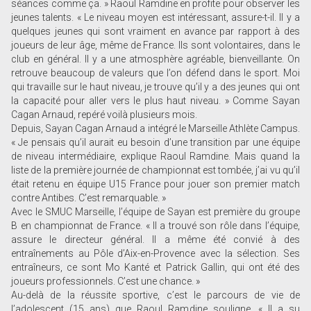
séances comme ça. » Raoul Ramdine en profite pour observer les
jeunes talents. « Le niveau moyen est intéressant, assure-t-il. Il y a
quelques jeunes qui sont vraiment en avance par rapport à des
joueurs de leur âge, même de France. Ils sont volontaires, dans le
club en général. Il y a une atmosphère agréable, bienveillante. On
retrouve beaucoup de valeurs que l’on défend dans le sport. Moi
qui travaille sur le haut niveau, je trouve qu’il y a des jeunes qui ont
la capacité pour aller vers le plus haut niveau. » Comme Sayan
Cagan Arnaud, repéré voilà plusieurs mois.
Depuis, Sayan Cagan Arnaud a intégré le Marseille Athlète Campus.
« Je pensais qu’il aurait eu besoin d’une transition par une équipe
de niveau intermédiaire, explique Raoul Ramdine. Mais quand la
liste de la première journée de championnat est tombée, j’ai vu qu’il
était retenu en équipe U15 France pour jouer son premier match
contre Antibes. C’est remarquable. »
Avec le SMUC Marseille, l’équipe de Sayan est première du groupe
B en championnat de France. « Il a trouvé son rôle dans l’équipe,
assure le directeur général. Il a même été convié à des
entraînements au Pôle d’Aix-en-Provence avec la sélection. Ses
entraîneurs, ce sont Mo Kanté et Patrick Gallin, qui ont été des
joueurs professionnels. C’est une chance. »
Au-delà de la réussite sportive, c’est le parcours de vie de
l’adolescent (15 ans) que Raoul Ramdine souligne. « Il a su