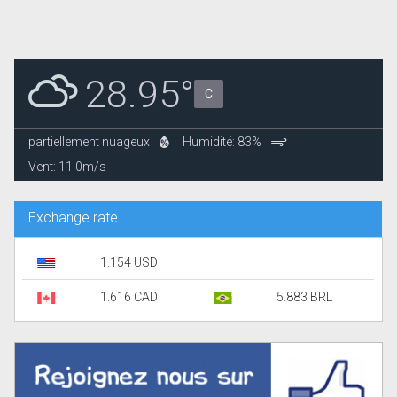
28.95°
C
partiellement nuageux
Humidité: 83%
Vent: 11.0m/s
Exchange rate
1.154 USD
1.616 CAD
5.883 BRL