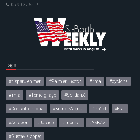
05 90 27 65 19
Tags
#disparu en mer
#Palmier Hector
#Irma
#cyclone
#irma
#Témoignage
#Solidarité
#Conseil territorial
#Bruno Magras
#Préfet
#Etat
#Aéroport
#Justice
#Tribunal
#ASBAS
#Gustavialoppet