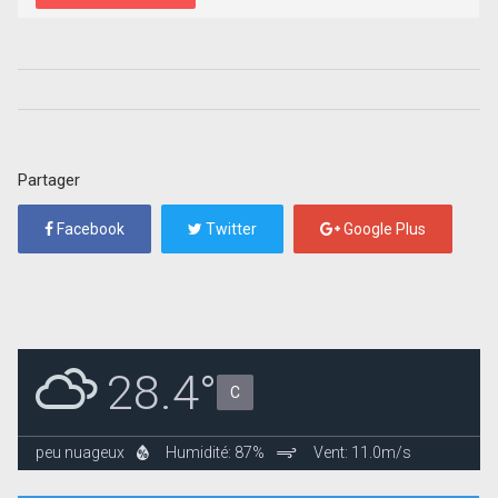
Partager
Facebook
Twitter
Google Plus
28.4°
C
peu nuageux
Humidité: 87%
Vent: 11.0m/s