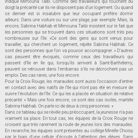
indique Mimouna Taïbi. Comme des travailleurs qui touchent du
doigt la précarité car ils ne disposent pas d’un logement. Ou quand
ce dernier est si insalubre que leur occupant préfère dormir
ailleurs. Dans une voiture ou sur une plage, par exemple. Mais, là
encore, Sabrina Habhab et Mimouna Taïbi insistent sur le fait que
les personnes qui se trouvent dans ces situations sont très peu
nombreuses sur l’île. «Ce sont des gens qui sont venus pour
travailler, qui cherchent un logement, répète Sabrina Habhab. Ce
sont des personnes que l’on va pouvoir accompagner. » D’autres
cas peuvent être évoqués, comme ceux des travailleurs qui
passent d’île en île qui, lorsqu’ils arrivent à Saint-Barthélemy,
peuvent se retrouver dans l’embarras s’ils ne décrochent pas un
emploi. Des cas rares, une fois encore.
Pour la Croix Rouge, les maraudes sont aussi l’occasion d’entrer
en contact avec des natifs de l’île qui n’ont pas été en mesure de
suivre l’évolution de l’île. Ce qui les a placés en situation de relative
précarité. « Mais une fois encore, ce sont des cas isolés, martèle
Sabrina Habhab. On parle ici de deux à cinq personnes. »
Dans ce tableau qui se révèle peu préoccupant, la jeunesse n’a pas
vraiment sa place. En tout cas, les équipes de la Croix Rouge ne
croisent que très rarement la route de jeunes lors des maraudes.
En revanche, les équipes sont présentes au collège Mireille Choisy
par le biais d’une cellule d’écoute à l’attention des élèves. Sans