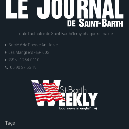
Toute l'actualité de Saint-Barthélemy chaque semaine
Société de Presse Antillaise
Les Mangliers - BP 602
ISSN : 1254-0110
05 90 27 65 19
Tags