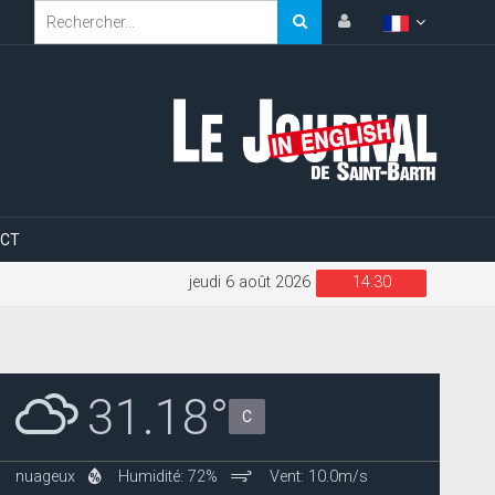
CT
jeudi 6 août 2026
14:30
31.18°
C
nuageux
Humidité: 72%
Vent: 10.0m/s