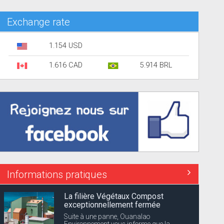
Exchange rate
1.154 USD
1.616 CAD
5.914 BRL
Informations pratiques
La filière Végétaux Compost
exceptionnellement fermée
Suite à une panne, Ouanalao
Environnement vous informe que la...