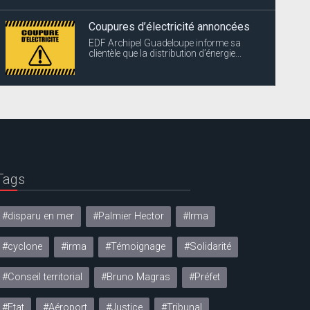
Coupures d’électricité annoncées
EDF Archipel Guadeloupe informe sa
clientèle que la distribution d’énergie...
Tags
#disparu en mer
#Palmier Hector
#Irma
#cyclone
#irma
#Témoignage
#Solidarité
#Conseil territorial
#Bruno Magras
#Préfet
#Etat
#Aéroport
#Justice
#Tribunal