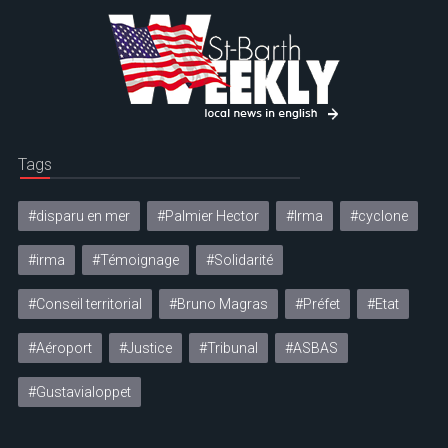
Tags
#disparu en mer
#Palmier Hector
#Irma
#cyclone
#irma
#Témoignage
#Solidarité
#Conseil territorial
#Bruno Magras
#Préfet
#Etat
#Aéroport
#Justice
#Tribunal
#ASBAS
#Gustavialoppet