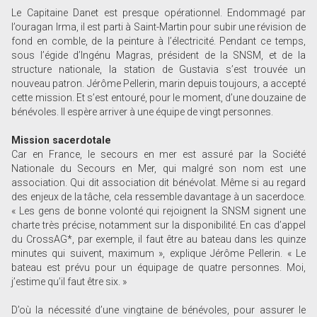
Le Capitaine Danet est presque opérationnel. Endommagé par
l’ouragan Irma, il est parti à Saint-Martin pour subir une révision de
fond en comble, de la peinture à l’électricité. Pendant ce temps,
sous l’égide d’Ingénu Magras, président de la SNSM, et de la
structure nationale, la station de Gustavia s’est trouvée un
nouveau patron. Jérôme Pellerin, marin depuis toujours, a accepté
cette mission. Et s’est entouré, pour le moment, d’une douzaine de
bénévoles. Il espère arriver à une équipe de vingt personnes.
Mission sacerdotale
Car en France, le secours en mer est assuré par la Société
Nationale du Secours en Mer, qui malgré son nom est une
association. Qui dit association dit bénévolat. Même si au regard
des enjeux de la tâche, cela ressemble davantage à un sacerdoce.
« Les gens de bonne volonté qui rejoignent la SNSM signent une
charte très précise, notamment sur la disponibilité. En cas d’appel
du CrossAG*, par exemple, il faut être au bateau dans les quinze
minutes qui suivent, maximum », explique Jérôme Pellerin. « Le
bateau est prévu pour un équipage de quatre personnes. Moi,
j’estime qu’il faut être six. »
D’où la nécessité d’une vingtaine de bénévoles, pour assurer le