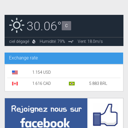
30.06°
C
ciel dégagé
Humidité: 79%
Vent: 18.0m/s
Exchange rate
1.154 USD
1.616 CAD
5.883 BRL