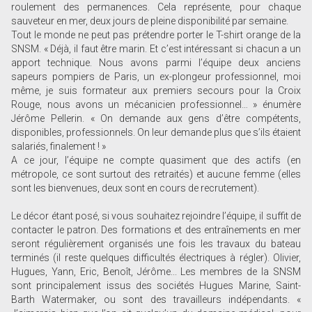
roulement des permanences. Cela représente, pour chaque
sauveteur en mer, deux jours de pleine disponibilité par semaine.
Tout le monde ne peut pas prétendre porter le T-shirt orange de la
SNSM. « Déjà, il faut être marin. Et c’est intéressant si chacun a un
apport technique. Nous avons parmi l’équipe deux anciens
sapeurs pompiers de Paris, un ex-plongeur professionnel, moi
même, je suis formateur aux premiers secours pour la Croix
Rouge, nous avons un mécanicien professionnel… » énumère
Jérôme Pellerin. « On demande aux gens d’être compétents,
disponibles, professionnels. On leur demande plus que s’ils étaient
salariés, finalement ! »
A ce jour, l’équipe ne compte quasiment que des actifs (en
métropole, ce sont surtout des retraités) et aucune femme (elles
sont les bienvenues, deux sont en cours de recrutement).
Le décor étant posé, si vous souhaitez rejoindre l’équipe, il suffit de
contacter le patron. Des formations et des entraînements en mer
seront régulièrement organisés une fois les travaux du bateau
terminés (il reste quelques difficultés électriques à régler). Olivier,
Hugues, Yann, Eric, Benoît, Jérôme... Les membres de la SNSM
sont principalement issus des sociétés Hugues Marine, Saint-
Barth Watermaker, ou sont des travailleurs indépendants. «