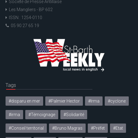
Société de Presse Antillaise
Les Mangliers - BP 602
ISSN : 1254-0110
05 90 27 65 19
Tags
#disparu en mer
#Palmier Hector
#Irma
#cyclone
#irma
#Témoignage
#Solidarité
#Conseil territorial
#Bruno Magras
#Préfet
#Etat