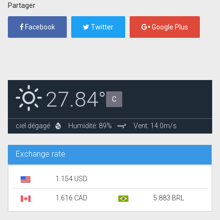
Partager
Facebook
Twitter
Google Plus
27.84°
C
ciel dégagé
Humidité: 89%
Vent: 14.0m/s
Exchange rate
1.154 USD
1.616 CAD
5.883 BRL