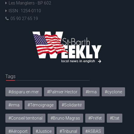
Les Mangliers - BP 602
ISSN : 1254-0110
05 90 27 65 19
Tags
#disparu en mer
#Palmier Hector
#Irma
#cyclone
#irma
#Témoignage
#Solidarité
#Conseil territorial
#Bruno Magras
#Préfet
#Etat
#Aéroport
#Justice
#Tribunal
#ASBAS