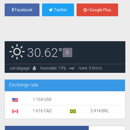
Facebook
Twitter
Google Plus
30.62°
C
ciel dégagé
Humidité: 74%
Vent: 9.0m/s
Exchange rate
1.154 USD
1.616 CAD
5.914 BRL