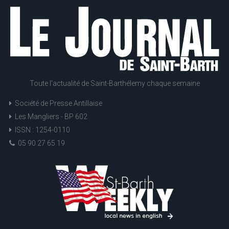
Toute l'actualité de Saint-Barthélemy chaque semaine
Société de Presse Antillaise
Les Mangliers - BP 602
ISSN : 1254-0110
05 90 27 65 19