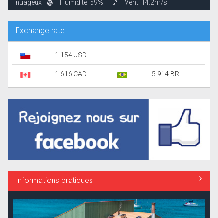
nuageux
Humidité: 69%
Vent: 14.2m/s
Exchange rate
1.154 USD
1.616 CAD
5.914 BRL
Informations pratiques