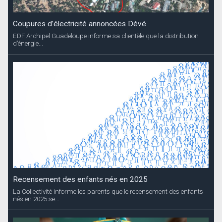
Coupures d’électricité annoncées Dévé
EDF Archipel Guadeloupe informe sa clientèle que la distribution
d’énergie...
Recensement des enfants nés en 2025
La Collectivité informe les parents que le recensement des enfants
nés en 2025 se...