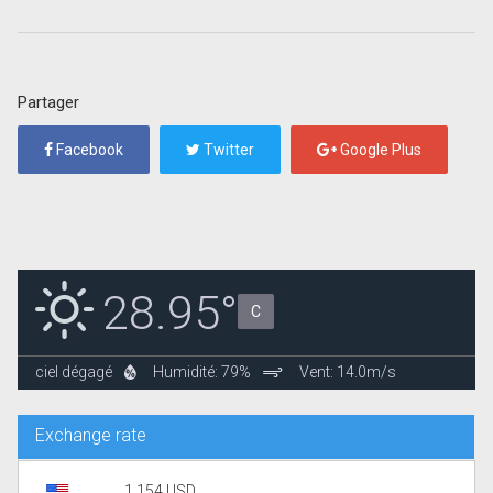
Partager
Facebook
Twitter
Google Plus
28.95°
C
ciel dégagé
Humidité: 79%
Vent: 14.0m/s
Exchange rate
1.154 USD