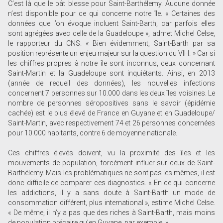
C’est là que le bât blesse pour Saint-Barthélemy. Aucune donnée
n’est disponible pour ce qui concerne notre île. « Certaines des
données que l’on évoque incluent Saint-Barth, car parfois elles
sont agrégées avec celle de la Guadeloupe », admet Michel Celse,
le rapporteur du CNS. « Bien évidemment, Saint-Barth par sa
position représente un enjeu majeur sur la question du VIH. » Car si
les chiffres propres à notre île sont inconnus, ceux concernant
Saint-Martin et la Guadeloupe sont inquiétants. Ainsi, en 2013
(année de recueil des données), les nouvelles infections
concernent 7 personnes sur 10.000 dans les deux îles voisines. Le
nombre de personnes séropositives sans le savoir (épidémie
cachée) est le plus élevé de France en Guyane et en Guadeloupe/
Saint-Martin, avec respectivement 74 et 26 personnes concernées
pour 10.000 habitants, contre 6 de moyenne nationale.
Ces chiffres élevés doivent, vu la proximité des îles et les
mouvements de population, forcément influer sur ceux de Saint-
Barthélemy. Mais les problématiques ne sont pas les mêmes, il est
donc difficile de comparer ces diagnostics. « En ce qui concerne
les addictions, il y a sans doute à Saint-Barth un mode de
consommation différent, plus international », estime Michel Celse.
« De même, il n’y a pas que des riches à Saint-Barth, mais moins
de population précaire qu’en Guyane, par exemple. »