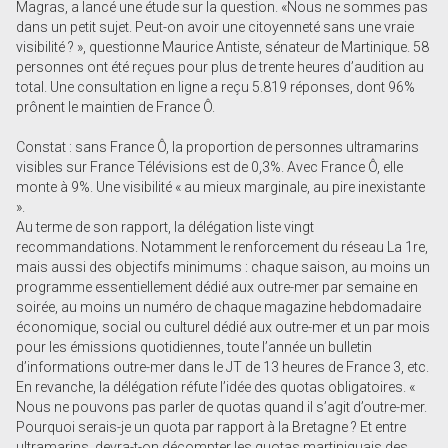
Magras, a lancé une étude sur la question. «Nous ne sommes pas
dans un petit sujet. Peut-on avoir une citoyenneté sans une vraie
visibilité ? », questionne Maurice Antiste, sénateur de Martinique. 58
personnes ont été reçues pour plus de trente heures d’audition au
total. Une consultation en ligne a reçu 5.819 réponses, dont 96%
prônent le maintien de France Ô.
Constat : sans France Ô, la proportion de personnes ultramarins
visibles sur France Télévisions est de 0,3%. Avec France Ô, elle
monte à 9%. Une visibilité « au mieux marginale, au pire inexistante
».
Au terme de son rapport, la délégation liste vingt
recommandations. Notamment le renforcement du réseau La 1re,
mais aussi des objectifs minimums : chaque saison, au moins un
programme essentiellement dédié aux outre-mer par semaine en
soirée, au moins un numéro de chaque magazine hebdomadaire
économique, social ou culturel dédié aux outre-mer et un par mois
pour les émissions quotidiennes, toute l’année un bulletin
d’informations outre-mer dans le JT de 13 heures de France 3, etc.
En revanche, la délégation réfute l’idée des quotas obligatoires. «
Nous ne pouvons pas parler de quotas quand il s’agit d’outre-mer.
Pourquoi serais-je un quota par rapport à la Bretagne ? Et entre
ultramarins, devra-t-on décompter les quotas martiniquais des