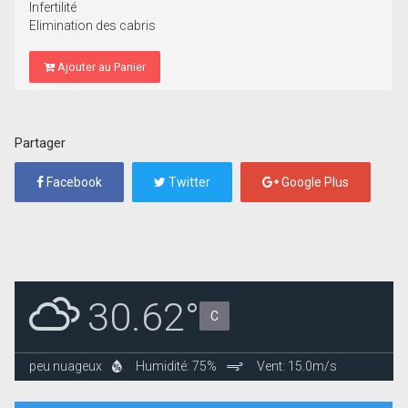
Infertilité
Elimination des cabris
Ajouter au Panier
Partager
Facebook
Twitter
Google Plus
30.62°
C
peu nuageux
Humidité: 75%
Vent: 15.0m/s