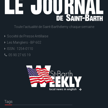
Toute l'actualité de Saint-Barthélemy chaque semaine
Société de Presse Antillaise
Les Mangliers - BP 602
ISSN : 1254-0110
05 90 27 65 19
Tags