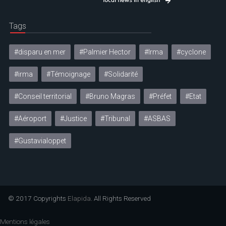
Tags
#disparu en mer
#Palmier Hector
#Irma
#cyclone
#irma
#Témoignage
#Solidarité
#Conseil territorial
#Bruno Magras
#Préfet
#Etat
#Aéroport
#Justice
#Tribunal
#ASBAS
#Gustavialoppet
© 2017 Copyrights
Elapida
. All Rights Reserved
Mentions légales