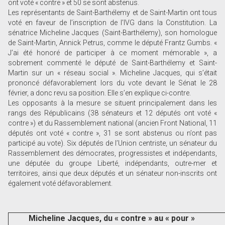
ont voté « contre » et 50 se sont abstenus.
Les représentants de Saint-Barthélemy et de Saint-Martin ont tous
voté en faveur de l’inscription de l’IVG dans la Constitution. La
sénatrice Micheline Jacques (Saint-Barthélemy), son homologue
de Saint-Martin, Annick Petrus, comme le député Frantz Gumbs. «
J’ai été honoré de participer à ce moment mémorable », a
sobrement commenté le député de Saint-Barthélemy et Saint-
Martin sur un « réseau social ». Micheline Jacques, qui s’était
prononcé défavorablement lors du vote devant le Sénat le 28
février, a donc revu sa position. Elle s’en explique ci-contre.
Les opposants à la mesure se situent principalement dans les
rangs des Républicains (38 sénateurs et 12 députés ont voté «
contre ») et du Rassemblement national (ancien Front National, 11
députés ont voté « contre », 31 se sont abstenus ou n’ont pas
participé au vote). Six députés de l’Union centriste, un sénateur du
Rassemblement des démocrates, progressistes et indépendants,
une députée du groupe Liberté, indépendants, outre-mer et
territoires, ainsi que deux députés et un sénateur non-inscrits ont
également voté défavorablement.
Micheline Jacques, du « contre » au « pour »