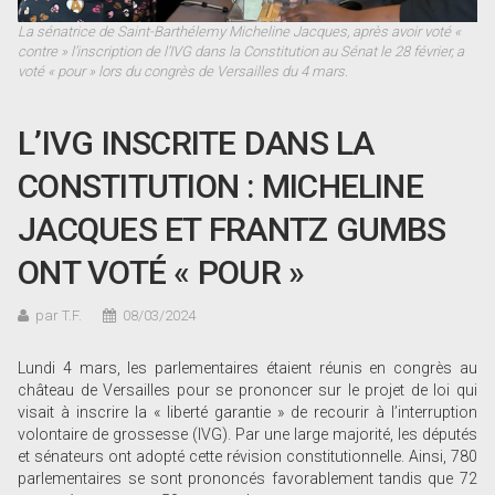
La sénatrice de Saint-Barthélemy Micheline Jacques, après avoir voté «
contre » l’inscription de l’IVG dans la Constitution au Sénat le 28 février, a
voté « pour » lors du congrès de ­Versailles du 4 mars.
L’IVG INSCRITE DANS LA
CONSTITUTION : MICHELINE
JACQUES ET FRANTZ GUMBS
ONT VOTÉ « POUR »
par T.F.
08/03/2024
Lundi 4 mars, les parlementaires étaient réunis en congrès au
château de Versailles pour se prononcer sur le projet de loi qui
visait à inscrire la « liberté garantie » de recourir à l’interruption
volontaire de grossesse (IVG). Par une large majorité, les députés
et sénateurs ont adopté cette révision constitutionnelle. Ainsi, 780
parlementaires se sont prononcés favorablement tandis que 72