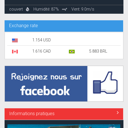
couvert
Humidité: 87%
Vent: 9.0m/s
Exchange rate
1.154 USD
1.616 CAD
5.883 BRL
Informations pratiques