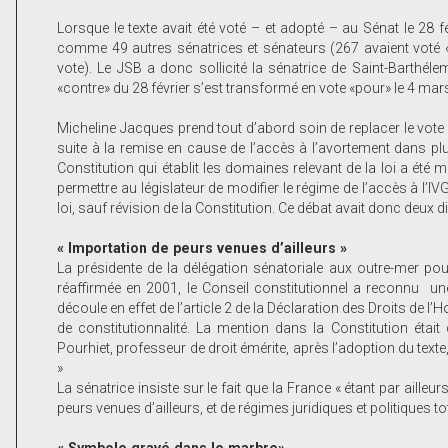
Lorsque le texte avait été voté – et adopté – au Sénat le 28 
comme 49 autres sénatrices et sénateurs (267 avaient voté «p
vote). Le JSB a donc sollicité la sénatrice de Saint-Barthéle
«contre» du 28 février s’est transformé en vote «pour» le 4 mar
Micheline Jacques prend tout d’abord soin de replacer le vote da
suite à la remise en cause de l’accès à l’avortement dans plusie
Constitution qui établit les domaines relevant de la loi a été
permettre au législateur de modifier le régime de l’accès à l’IV
loi, sauf révision de la Constitution. Ce débat avait donc deux d
« Importation de peurs venues d’ailleurs »
La présidente de la délégation sénatoriale aux outre-mer pou
réaffirmée en 2001, le Conseil constitutionnel a reconnu une
découle en effet de l’article 2 de la Déclaration des Droits de l
de constitutionnalité. La mention dans la Constitution était 
Pourhiet, professeur de droit émérite, après l’adoption du text
»
La sénatrice insiste sur le fait que la France « étant par ailleur
peurs venues d’ailleurs, et de régimes juridiques et politiques to
« Symbole gravé dans le marbre»