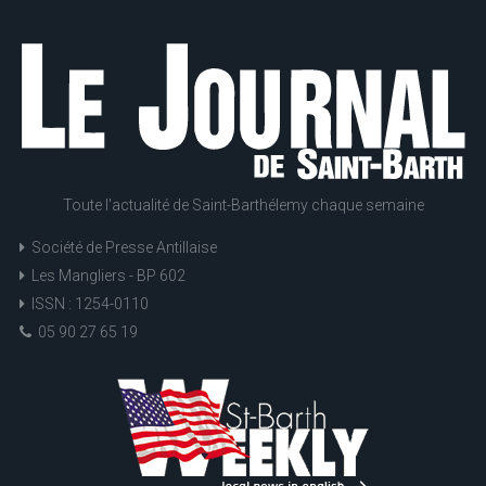
Toute l'actualité de Saint-Barthélemy chaque semaine
Société de Presse Antillaise
Les Mangliers - BP 602
ISSN : 1254-0110
05 90 27 65 19