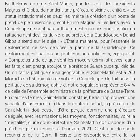
Barthélemy comme Saint-Martin, par les voix des présidents
Magras et Gibbs, demandent une préfecture pleine et entière. « Le
statut institutionnel des deux îles mérite la création d’un poste de
préfet de plein exercice », écrit Bruno Magras. « Les liens avec la
Guadeloupe ne sont pas suffisamment marqués pour justifier un
rattachement des Iles du Nord au préfet de la Guadeloupe. » Daniel
Gibbs s’étend sur le sujet : « L’État a maintenu pour l’essentiel le
déploiement de ses services à partir de la Guadeloupe. Ce
déploiement est parfois un problème au quotidien », explique-t-il.
« Compte tenu de ce que sont les moeurs administratives, dans
les faits, c’est presque toujours le préfet de Guadeloupe qui décide.
Or, on fait la politique de sa géographie, et Saint-Martin est à 260
kilomètres et 50 minutes de vol de la Guadeloupe. On fait aussi la
politique de sa démographie et notre population représente 8,4 %
de celle de l’ensemble administré de la préfecture de Basse-Terre.
En d’autres termes, Saint-Martin constitue, hélas, trop souvent une
variable d’ajustement. (…) Dans le contexte actuel, la préfecture de
Saint-Martin doit cesser d’être perçue comme une préfecture
déléguée, avec les missions, les moyens, fonctionnalités, voire la
“mentalité”, d’une sous-préfecture. Saint-Martin doit disposer d’un
préfet de plein exercice, à l’horizon 2021. C’est une demande
récurrente de la Com. Il existe une discordance entre la loi