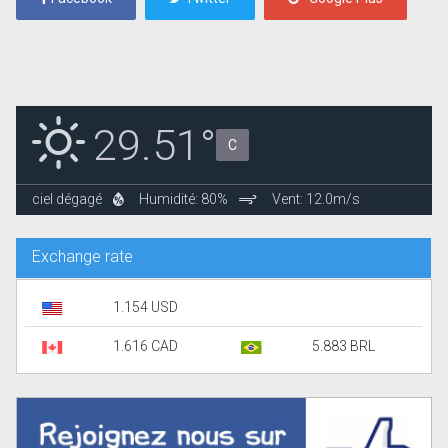
29.51°
C
ciel dégagé
Humidité: 80%
Vent: 12.0m/s
Exchange rate
1.154 USD
1.616 CAD
5.883 BRL