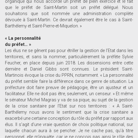
organique qui nous accorde un préfet de plein exercice et le fait
que le préfet de Saint-Martin soit un préfet délégué. Nous
souhaitons que soit nommée une administration complète
dévouée à Saint-Martin. Ce devrait également être le cas à Saint-
Barthélemy et Saint-Pierre-et-Miquelon. »
« La personnalité
du préfet… »
Les élus ne se gênent pas pour étriller la gestion de l’Etat dans les
territoires, et sans la nommer, particulièrement la préfète Sylvie
Feucher, en place depuis juin 2018. Les dissensions entre cette
dernière et Daniel Gibbs sont connues. Le président Saint-
Martinois évoque la crise du PPRN, notamment. « La personnalité
du préfet semble faire la différence dans ce genre de situation. La
préfecture doit faire preuve de pédagogie, être un ajusteur et un
facilitateur. Elle ne doit pas être, seulement, un censeur. » Et même
le sénateur Michel Magras y va de sa pique, au sujet de la gestion
de la crise sanitaire par l’Etat sur nos territoires : « A Saint-
Barthélemy nous avons le sentiment que la crise sanitaire a
exacerbé une certaine conception du rôle du préfet par rapport aux
élus. Il s’agit d’une vraie question de choix politique national, sur
laquelle chacun aura à se pencher. Je ne cache pas, qu’à titre
personnel, elle m’inquiète, car je ne conçois pas ainsi le rôle des