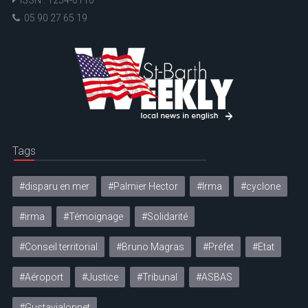
05 90 27 65 19
Tags
#disparu en mer
#Palmier Hector
#Irma
#cyclone
#irma
#Témoignage
#Solidarité
#Conseil territorial
#Bruno Magras
#Préfet
#Etat
#Aéroport
#Justice
#Tribunal
#ASBAS
#Gustavialoppet