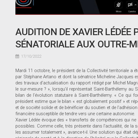
AUDITION DE XAVIER LÉDÉE 
SÉNATORIALE AUX OUTRE-M
17/10/2022
Mardi 11 octobre, le président de la Collectivité territoriale a 
par Stéphane Artano et dont la sénatrice Micheline Jacques est 
des travaux d’actualisation du rapport rédigé par Michel Magras,
le sur-mesure ? », lorsqu’il représentait Saint-Barthélemy au S
bilan de l’évolution statutaire à Saint-Barthélemy. « Ce qui f
président estime que le bilan « est globalement positif » et ré
et de société solide et de bénéficier du soutien et de l’adhésion
financière susceptible de tendre vers une certaine autonomie.
Xavier Lédée évoque des « transferts de compétences qui ne s
possibles. Comme celle, très présente dans l’actualité, de la s
les assumer totalement », avance-t-il. Une solution qui était 