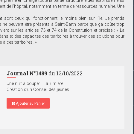
vité prenne en charge toute la partie structurelle des établissements
ment de l’hôpital, notamment en terme de ressources humaine. Une
t sont ceux qui fonctionnent le moins bien sur l’île. Je prends
s ne peuvent être présents à Saint-Barth parce que ça coûte trop
evient sur les articles 73 et 74 de la Constitution et précise : « La
dans et des capacités des territoires à trouver des solutions pour
 à ces territoires. »
Journal N°1489
du 13/10/2022
Une nuit à couper... La lumière
Création d'un Conseil des jeunes
Ajouter au Panier