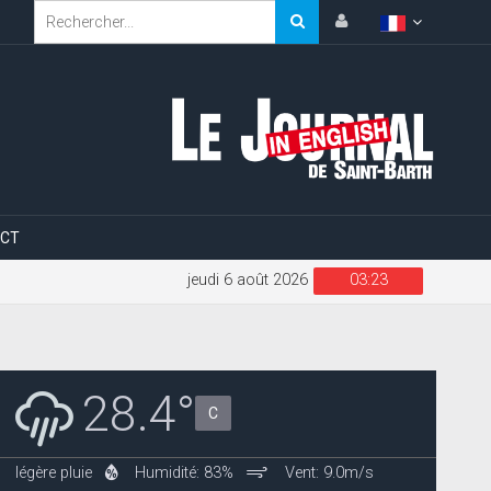
CT
jeudi 6 août 2026
03:23
28.4°
C
légère pluie
Humidité: 83%
Vent: 9.0m/s