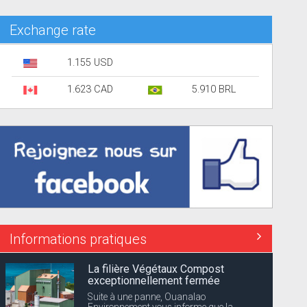
Exchange rate
1.155 USD
1.623 CAD
5.910 BRL
Informations pratiques
La filière Végétaux Compost
exceptionnellement fermée
Suite à une panne, Ouanalao
Environnement vous informe que la...