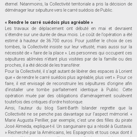
éternel. Néanmoins, la Collectivité territoriale a pris la décision de
déménager leur sépulture vers le carré suédois de Public.
« Rendre le carré suédois plus agréable »
Les travaux de déplacement ont débuté en mai et devraient
s’étendre sur une durée de deux mois. Le coût de l’opération a été
estimé à hauteur de 36.700 euros. Pour justifier le choix de ces
tombes, la Collectivité insiste sur leur vétusté, mais aussi sur la
nécessité de « faire de la place ». Les personnes qui occupent ces
sépultures abîmées n’étant plus visitées par de la famille ou des
proches, il a été décidé de les transférer.
Pour la Collectivité, il s’agit autant de libérer des espaces à Lorient
que « de rendre le carré suédois plus agréable, plus vert ». Pour ce
faire, il est envisagé de reconstruire les sépultures d’origine afin
d’installer une tombe parfaitement identique à Public. Cette
opération muée par des obligations d’aménagement soulèvent
toutefois des critiques d’ordre historique.
Ainsi, l’auteur du blog Saint-Barth Islander regrette que la
Collectivité ne se penche pas davantage sur l’aspect mémoriel. «
Marie Augusta Perillier, par exemple, c’est une des filles du pirate
José Almeida, explique-t-il. Un sanguinaire qui a résidé à Gustavia.
» Recherché par la Américains, les Espagnols et tous ceux dont il