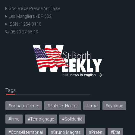
Société de Presse Antillaise
Les Mangliers - BP 602
ISSN : 1254-0110
05 90 27 65 19
Tags
#disparu en mer
#Palmier Hector
#Irma
#cyclone
#irma
#Témoignage
#Solidarité
#Conseil territorial
#Bruno Magras
#Préfet
#Etat