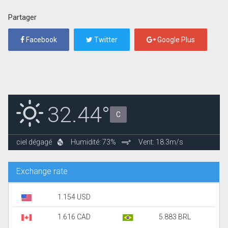
Partager
Facebook
Twitter
Google Plus
32.44°
C
ciel dégagé
Humidité: 73%
Vent: 18.3m/s
Exchange rate
1.154 USD
1.616 CAD
5.883 BRL