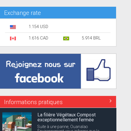
Exchange rate
1.154 USD
1.616 CAD
5.914 BRL
Informations pratiques
La filière Végétaux Compost
exceptionnellement fermée
Suite à une panne, Ouanalao
Environnement vous informe que la...