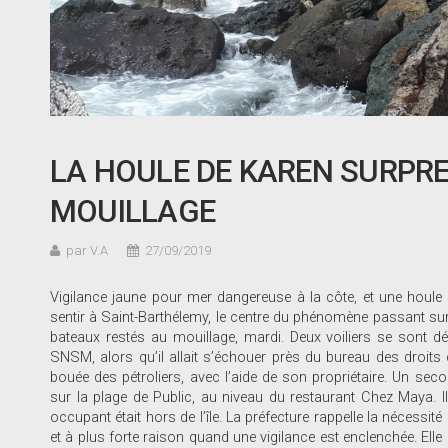
LA HOULE DE KAREN SURPR
MOUILLAGE
par V.A
27/09/2019
Vigilance jaune pour mer dangereuse à la côte, et une houle fo
sentir à Saint-Barthélemy, le centre du phénomène passant sur 
bateaux restés au mouillage, mardi. Deux voiliers se sont d
SNSM, alors qu’il allait s’échouer près du bureau des droits 
bouée des pétroliers, avec l’aide de son propriétaire. Un s
sur la plage de Public, au niveau du restaurant Chez Maya. Il 
occupant était hors de l’île. La préfecture rappelle la nécessit
et à plus forte raison quand une vigilance est enclenchée. Elle 