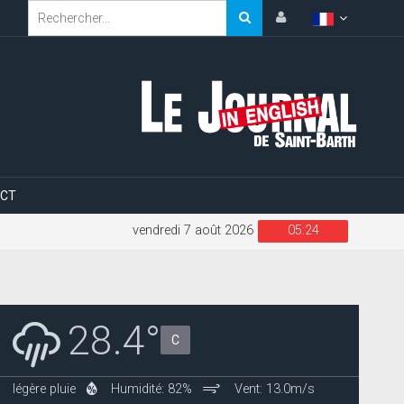
CT
vendredi 7 août 2026
05:24
28.4°
C
légère pluie
Humidité: 82%
Vent: 13.0m/s