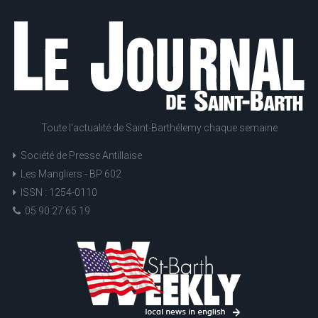
Toute l'actualité de Saint-Barthélemy chaque semaine
Société de Presse Antillaise
Les Mangliers - BP 602
ISSN : 1254-0110
05 90 27 65 19