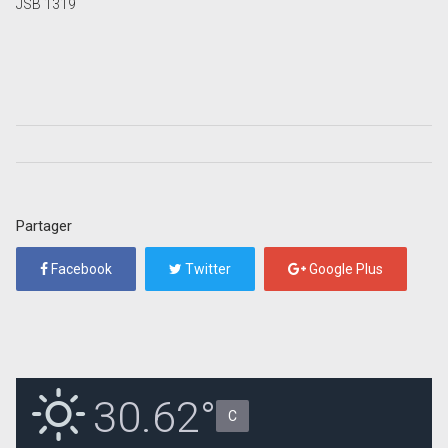
JSB 1319
Partager
Facebook
Twitter
Google Plus
30.62°
C