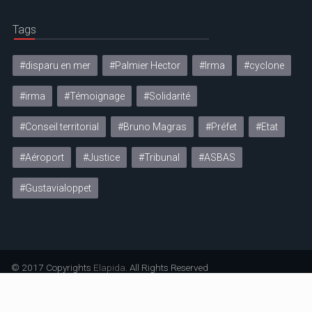
Tags
#disparu en mer
#Palmier Hector
#Irma
#cyclone
#irma
#Témoignage
#Solidarité
#Conseil territorial
#Bruno Magras
#Préfet
#Etat
#Aéroport
#Justice
#Tribunal
#ASBAS
#Gustavialoppet
© 2017 Copyrights
Elapida
. All Rights Reserved
Mentions légales