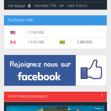
ciel dégagé
Humidité: 74%
Vent: 9.0m/s
Exchange rate
1.154 USD
1.616 CAD
5.883 BRL
Informations pratiques