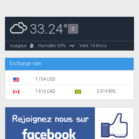
33.24°
C
nuageux
Humidité: 69%
Vent: 14.6m/s
Exchange rate
1.154 USD
1.616 CAD
5.914 BRL