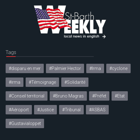
Tags
#disparu en mer
#Palmier Hector
#Irma
#cyclone
#irma
#Témoignage
#Solidarité
#Conseil territorial
#Bruno Magras
#Préfet
#Etat
#Aéroport
#Justice
#Tribunal
#ASBAS
#Gustavialoppet