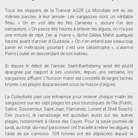
Tous les skippers de la Transat AG2R La Mondiale ont eu les
mêmes paroles à leur arrivée. Les sargasses sont un véritable
fléau. « On en voit dès les îles Canaries », assure l’un des
vainqueurs. « On passe des heures à enlever les algues, on n'a pas
une minute de répit, j’en ai marre », lâche Gildas Mahé quelques
heures avant d’arriver à Gustavia. « On n’en entend pas beaucoup
parler en métropole, pourtant c’est une catastrophe », s’alarme
Pierre Loulier en descendant de son bateau.
Si depuis le début de l’année, Saint-Barthélemy avait été plutôt
épargnée par rapport à ses voisines, depuis une semaine, les
sargasses affluent. L’horizon marin est constellé de larges taches
brunes. Les plages disparaissent sous la masse d’algues.
La Collectivité paie une entreprise pour enlever chaque matin les
sargasses sur les sept plages les plus touristiques de l’île (Public,
Saline, Gouverneur, Saint-Jean, Flamands, Lorient et Shell Beach).
Ces jours-ci, le ramassage est quotidien aussi sur les autres
plages, notamment à l’Anse des Cayes. Pour la seule journée de
lundi, au total, dix-neuf personnes ont travaillé à retirer les algues, à
l’aide de six camions. 109 tonnes ont été déplacées depuis la