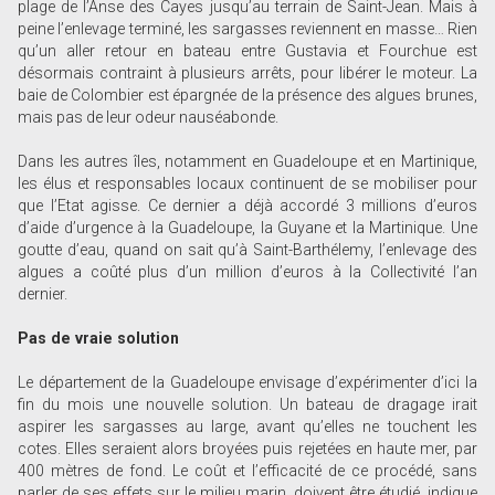
plage de l’Anse des Cayes jusqu’au terrain de Saint-Jean. Mais à
peine l’enlevage terminé, les sargasses reviennent en masse… Rien
qu’un aller retour en bateau entre Gustavia et Fourchue est
désormais contraint à plusieurs arrêts, pour libérer le moteur. La
baie de Colombier est épargnée de la présence des algues brunes,
mais pas de leur odeur nauséabonde.
Dans les autres îles, notamment en Guadeloupe et en Martinique,
les élus et responsables locaux continuent de se mobiliser pour
que l’Etat agisse. Ce dernier a déjà accordé 3 millions d’euros
d’aide d’urgence à la Guadeloupe, la Guyane et la Martinique. Une
goutte d’eau, quand on sait qu’à Saint-Barthélemy, l’enlevage des
algues a coûté plus d’un million d’euros à la Collectivité l’an
dernier.
Pas de vraie solution
Le département de la Guadeloupe envisage d’expérimenter d’ici la
fin du mois une nouvelle solution. Un bateau de dragage irait
aspirer les sargasses au large, avant qu’elles ne touchent les
cotes. Elles seraient alors broyées puis rejetées en haute mer, par
400 mètres de fond. Le coût et l’efficacité de ce procédé, sans
parler de ses effets sur le milieu marin, doivent être étudié, indique