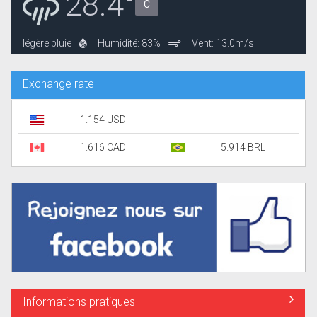
28.4°
C
légère pluie
Humidité: 83%
Vent: 13.0m/s
Exchange rate
1.154 USD
1.616 CAD
5.914 BRL
Informations pratiques