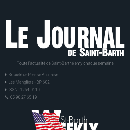
Toute l'actualité de Saint-Barthélemy chaque semaine
Société de Presse Antillaise
Les Mangliers - BP 602
ISSN : 1254-0110
05 90 27 65 19