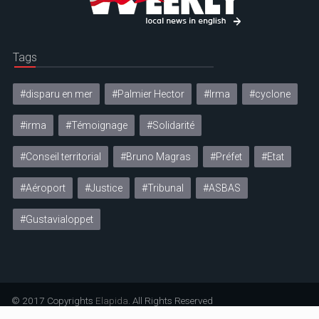
Tags
#disparu en mer
#Palmier Hector
#Irma
#cyclone
#irma
#Témoignage
#Solidarité
#Conseil territorial
#Bruno Magras
#Préfet
#Etat
#Aéroport
#Justice
#Tribunal
#ASBAS
#Gustavialoppet
© 2017 Copyrights
Elapida
. All Rights Reserved