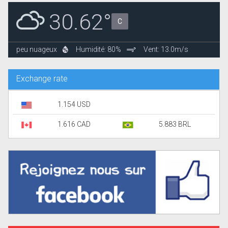
30.62°
C
peu nuageux
Humidité: 80%
Vent: 13.0m/s
Exchange rate
1.154 USD
1.616 CAD
5.883 BRL