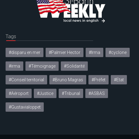
Tags
#disparu en mer
#Palmier Hector
#Irma
#cyclone
#irma
#Témoignage
#Solidarité
#Conseil territorial
#Bruno Magras
#Préfet
#Etat
#Aéroport
#Justice
#Tribunal
#ASBAS
#Gustavialoppet