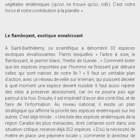
végétales endémiques (qu’on ne trouve qu’ici, ndlr). C’est notre
force et notre contribution à la planète. »
Le flamboyant, exotique envahissant
A Saint-Barthélemy, ce scientifique a dénombré 32 espèces
exotiques envahissantes. Parmi lesquelles « l’arbre à soie, le
flamboyant, le jasmin blanc, l’herbe de Guinée… » Comment éviter
que les espèces importées par l’homme ne finissent par détruire
celles qui sont natives de notre île ? « Il faut un véritable plan
d’action, avec un réseau de veille sur le terrain, qui puissent déceler
à quel moment une espèce devient nuisible. Il faut aussi repérer
des sites à préserver absolument, car on ne pourra pas agir
partout à la fois. Ensuite, il est impératif d’avoir des contrôles, et de
faire de l’information. Au niveau national, il existe un plan
stratégique qui affirme la priorité des espèces endémiques sur les
autres. C’est déjà timide... » Une liste des espèces endémiques de la
région Caraïbe les plus menacées, dont certaines sont dans une
situation critique, recense déjà 352 espèces. « D’où la nécessité de
mettre en place une pépinière locale », commente le directeur de