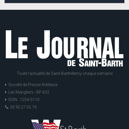
Toute l'actualité de Saint-Barthélemy chaque semaine
Société de Presse Antillaise
Les Mangliers - BP 602
ISSN : 1254-0110
05 90 27 65 19